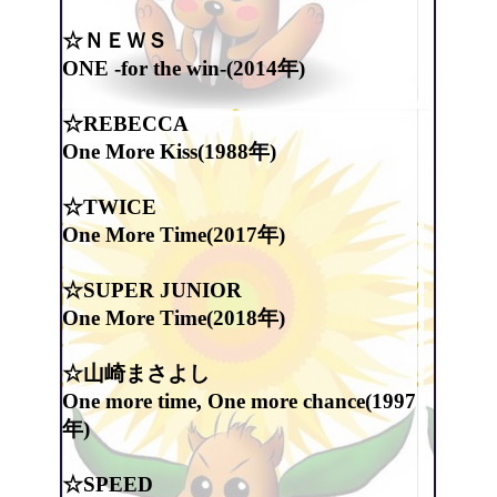
☆ＮＥＷＳ
ONE -for the win-(2014年)
☆REBECCA
One More Kiss(1988年)
☆TWICE
One More Time(2017年)
☆SUPER JUNIOR
One More Time(2018年)
☆山崎まさよし
One more time, One more chance(1997
年)
☆SPEED