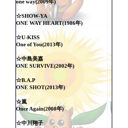
one way(2009年)
☆SHOW-YA
ONE WAY HEART(1986年)
☆U-KISS
One of You(2013年)
☆中島美嘉
ONE SURVIVE(2002年)
☆B.A.P
ONE SHOT(2013年)
☆嵐
Once Again(2008年)
☆中川翔子