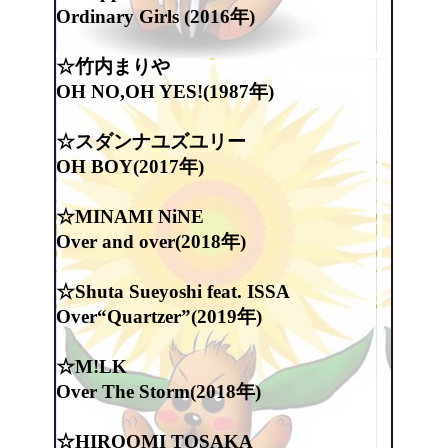
Ordinary Girls (2016年)
☆竹内まりや
OH NO,OH YES!(1987年)
☆スダンナユズユリー
OH BOY(2017年)
☆MINAMI NiNE
Over and over(2018年)
☆Shuta Sueyoshi feat. ISSA
Over“Quartzer”(2019年)
☆M!LK
Over The Storm(2018年)
☆HIROOMI TOSAKA