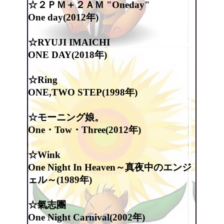
☆２ＰＭ＋２ＡＭ "Oneday"
One day(2012年)
☆RYUJI IMAICHI
ONE DAY(2018年)
☆Ring
ONE,TWO STEP(1998年)
☆モーニング娘。
One・Tow・Three(2012年)
☆Wink
One Night In Heaven～真夜中のエンジ
ェル～(1989年)
☆氣志團
One Night Carnival(2002年)