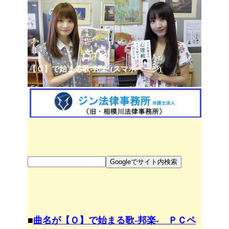
【Ｏ】で始まる歌-邦楽-(スマホページ)
■
曲名が【Ｏ】で始まる歌-邦楽- ＰＣペ