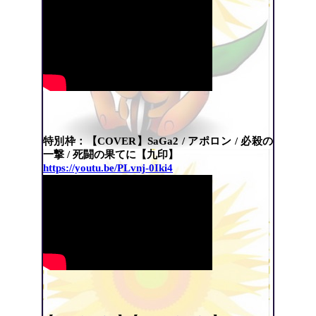
特別枠：【COVER】SaGa2 / アポロン / 必殺の
一撃 / 死闘の果てに【九印】
https://youtu.be/PLvnj-0Iki4