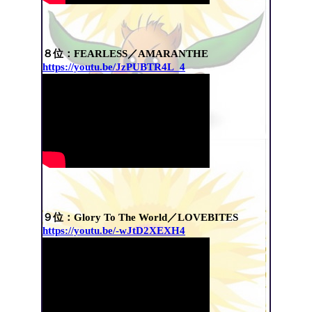
８位：FEARLESS／AMARANTHE
https://youtu.be/JzPUBTR4L_4
９位：Glory To The World／LOVEBITES
https://youtu.be/-wJtD2XEXH4