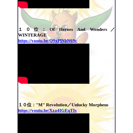
１０位：Of Heroes And Wonders／
WINTERAGE
https://youtu.be/Q9xPlNbN69c
１０位："M" Revolution／Unlucky Morpheus
https://youtu.be/Xza4IGEqTIs