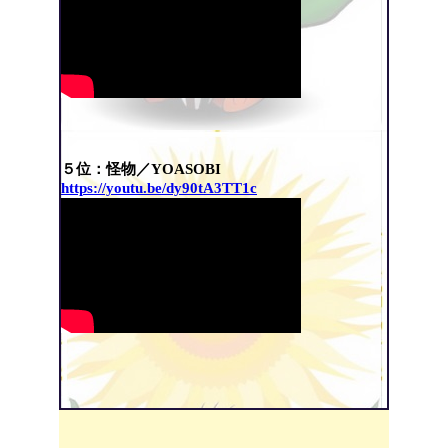
５位：怪物／YOASOBI
https://youtu.be/dy90tA3TT1c