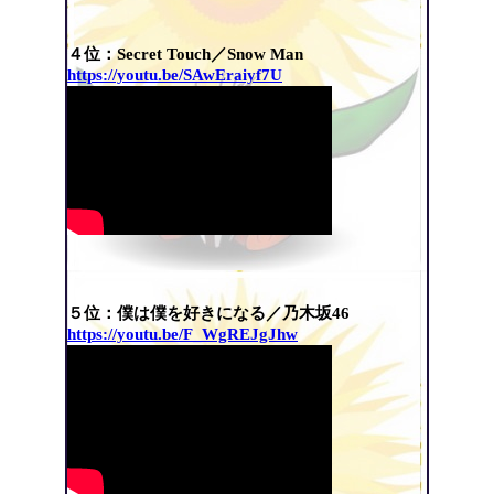
４位：Secret Touch／Snow Man
https://youtu.be/SAwEraiyf7U
５位：僕は僕を好きになる／乃木坂46
https://youtu.be/F_WgREJgJhw