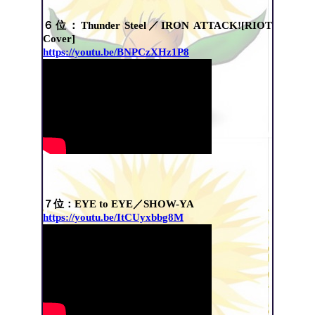
６位：Thunder Steel／IRON ATTACK![RIOT
Cover]
https://youtu.be/BNPCzXHz1P8
７位：EYE to EYE／SHOW-YA
https://youtu.be/ItCUyxbbg8M