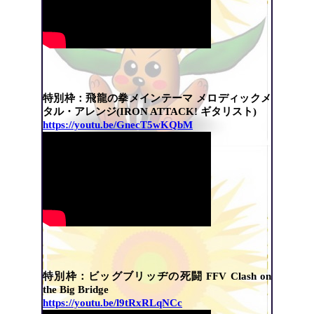
特別枠：飛龍の拳メインテーマ メロディックメ
タル・アレンジ(IRON ATTACK! ギタリスト)
https://youtu.be/GnecT5wKQbM
特別枠：ビッグブリッヂの死闘 FFV Clash on
the Big Bridge
https://youtu.be/l9tRxRLqNCc