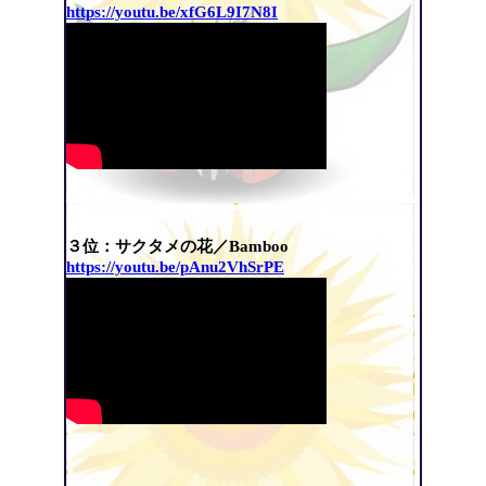
https://youtu.be/xfG6L9I7N8I
３位：サクタメの花／Bamboo
https://youtu.be/pAnu2VhSrPE