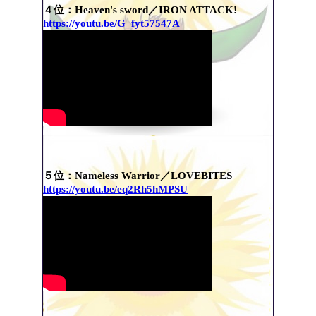
４位：Heaven's sword／IRON ATTACK!
https://youtu.be/G_fyt57547A
５位：Nameless Warrior／LOVEBITES
https://youtu.be/eq2Rh5hMPSU