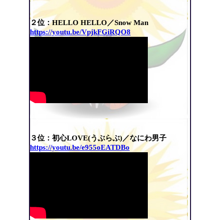
２位：HELLO HELLO／Snow Man
https://youtu.be/VpjkFGiRQO8
３位：初心LOVE(うぶらぶ)／なにわ男子
https://youtu.be/e955oEATDBo