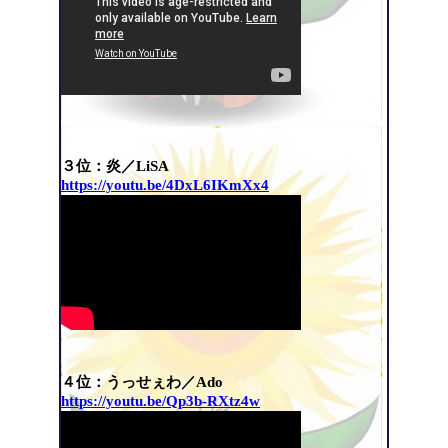
３位：炎／LiSA
https://youtu.be/4DxL6IKmXx4
４位：うっせぇわ／Ado
https://youtu.be/Qp3b-RXtz4w