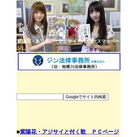
紫陽花・あじさい・アジサイと付く歌(スマホペー
ジ)
■
紫陽花・アジサイと付く歌 ＰＣページ