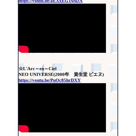
https://youtu.be/aEXxEGTwuJA
☆L'Arc～en～Ciel
NEO UNIVERSE(2000年 資生堂 ピエヌ)
https://youtu.be/PuOc85hrDXY