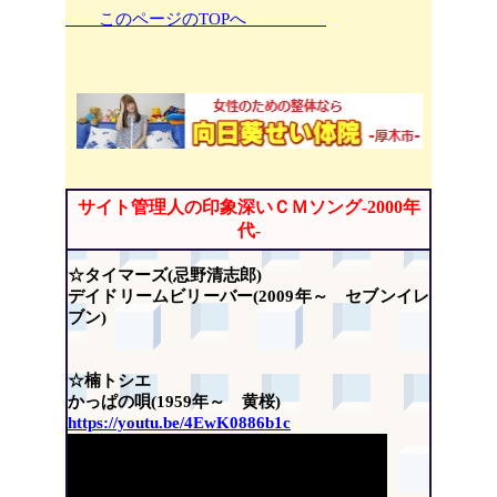
このページのTOPへ
サイト管理人の印象深いＣＭソング-2000年
代-
☆タイマーズ(忌野清志郎)
デイドリームビリーバー(2009年～ セブンイレ
ブン)
☆楠トシエ
かっぱの唄(1959年～ 黄桜)
https://youtu.be/4EwK0886b1c