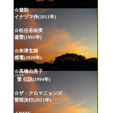
☆遊助
イナヅマ侍(2011年)
☆松任谷由実
遠雷(1991年)
☆米津玄師
感電(2020年)
☆高橋由美子
いかずち
雷
伝説(1994年)
☆ザ・クロマニョンズ
雷雨決行(2011年)