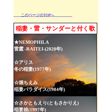
このページのTOPへ
稲妻・雷・サンダーと付く歌
★NEMOPHILA
雷霆 -RAITEI-(2020年)
☆アリス
冬の稲妻(1977年)
☆堀ちえみ
稲妻パラダイス(1984年)
☆さかともえり(ともさかりえ)
稲妻娘(1997年)