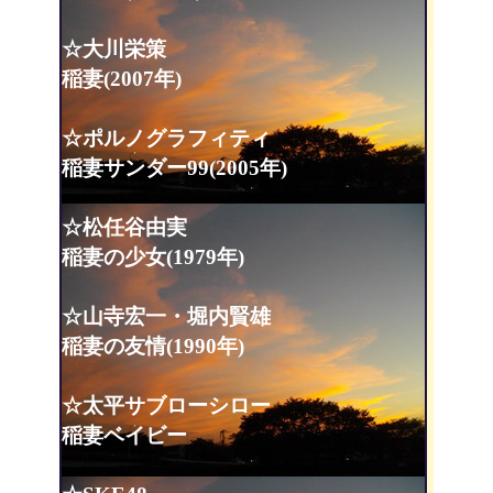
☆大川栄策
稲妻(2007年)
☆ポルノグラフィティ
稲妻サンダー99(2005年)
☆松任谷由実
稲妻の少女(1979年)
☆山寺宏一・堀内賢雄
稲妻の友情(1990年)
☆太平サブローシロー
稲妻ベイビー