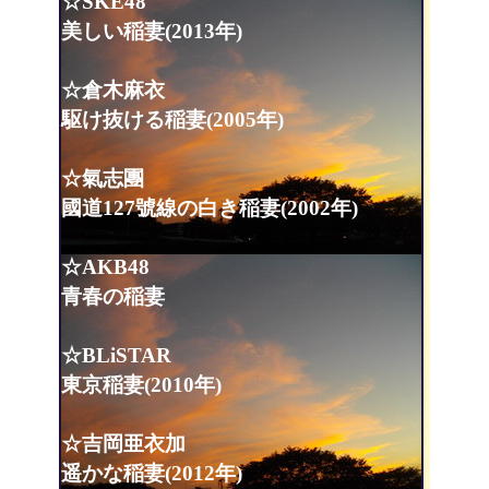
☆SKE48
美しい稲妻(2013年)
☆倉木麻衣
駆け抜ける稲妻(2005年)
☆氣志團
國道127號線の白き稲妻(2002年)
☆AKB48
青春の稲妻
☆BLiSTAR
東京稲妻(2010年)
☆吉岡亜衣加
遥かな稲妻(2012年)