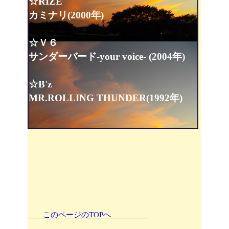
☆RIZE
カミナリ(2000年)
☆Ｖ６
サンダーバード-your voice- (2004年)
☆B'z
MR.ROLLING THUNDER(1992年)
このページのTOPへ