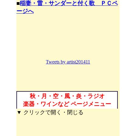
■
稲妻・雷・サンダーと付く歌 ＰＣペ
ージへ
Tweets by artist201411
秋・月・空・風・炎・ラジオ
楽器・ワインなど ページメニュー
▼ クリックで開く・閉じる