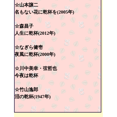
☆山本譲二
名もない花に乾杯を(2005年)
☆森昌子
人生に乾杯(2012年)
☆なぎら健壱
夜風に乾杯(2000年)
☆川中美幸・弦哲也
今夜は乾杯
☆竹山逸郎
泪の乾杯(1947年)