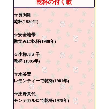
乾杯の付く歌
☆長渕剛
乾杯(1980年)
☆安全地帯
微笑みに乾杯(1988年)
☆小柳ルミ子
乾杯!(1985年)
☆水谷豊
レモンティーで乾杯(1981年)
☆庄野真代
モンテカルロで乾杯(1978年)