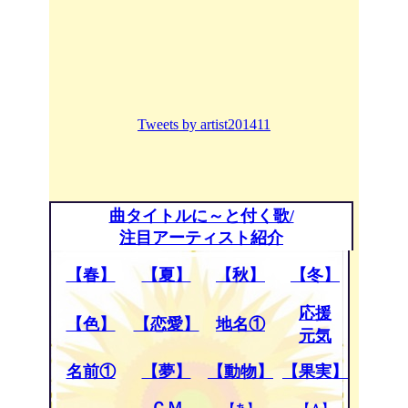
Tweets by artist201411
曲タイトルに～と付く歌/
注目アーティスト紹介
【春】
【夏】
【秋】
【冬】
応援
【色】
【恋愛】
地名①
元気
名前①
【夢】
【動物】
【果実】