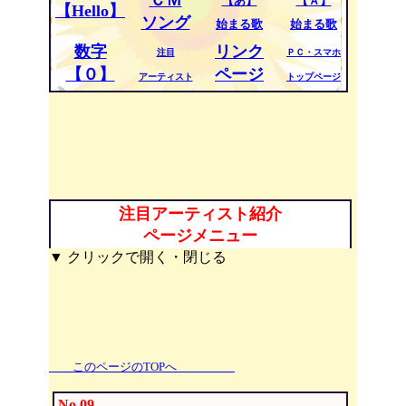
ＣＭ
【あ】
【Ａ】
【Hello】
ソング
始まる歌
始まる歌
数字
リンク
注目
ＰＣ・スマホ
【０】
ページ
アーティスト
トップページ
注目アーティスト紹介
ページメニュー
▼ クリックで開く・閉じる
このページのTOPへ
No.09