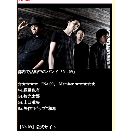
都内で活動中のバンド『No.09』
☆★☆★☆ 『No.09』 Member ★☆★☆★
Vo.霧島也有
Gt.牧光太郎
Gt.山口准矢
Ba.矢作”ピップ”和希
【No.09】公式サイト