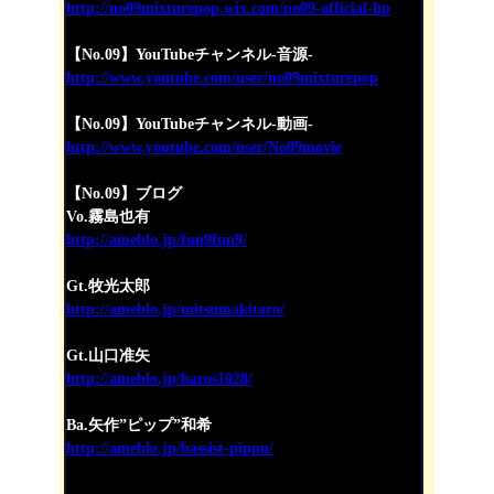
http://no09mixturepop.wix.com/no09-official-hp
【No.09】YouTubeチャンネル-音源-
http://www.youtube.com/user/no09mixturepop
【No.09】YouTubeチャンネル-動画-
http://www.youtube.com/user/No09movie
【No.09】ブログ
Vo.霧島也有
http://ameblo.jp/fun9fun9/
Gt.牧光太郎
http://ameblo.jp/mitsumakitaro/
Gt.山口准矢
http://ameblo.jp/baros1028/
Ba.矢作”ピップ”和希
http://ameblo.jp/bassist-pippu/