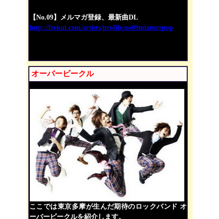
【No.09】メルマガ登録、最新曲DL
http://frekul.com/artists/profile/no09mixturepop
オーバービークル
ここでは東京多摩が生んだ期待のロックバンド オ
ーバービークルを紹介します。