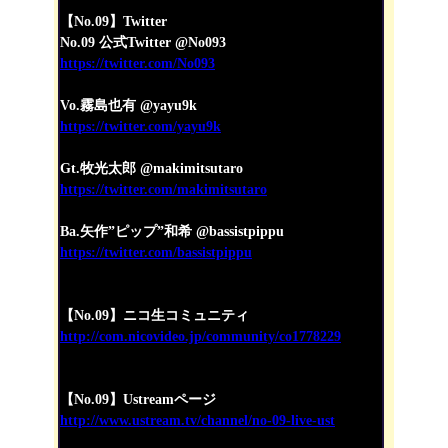
【No.09】Twitter
No.09 公式Twitter @No093
https://twitter.com/No093
Vo.霧島也有 @yayu9k
https://twitter.com/yayu9k
Gt.牧光太郎 @makimitsutaro
https://twitter.com/makimitsutaro
Ba.矢作”ピップ”和希 @bassistpippu
https://twitter.com/bassistpippu
【No.09】ニコ生コミュニティ
http://com.nicovideo.jp/community/co1778229
【No.09】Ustreamページ
http://www.ustream.tv/channel/no-09-live-ust