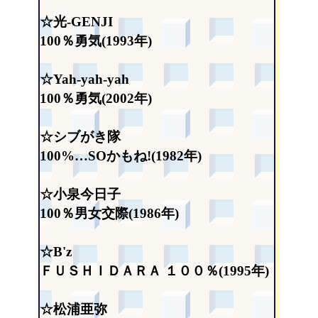
☆光-GENJI
100％勇気(1993年)
☆Yah-yah-yah
100％勇気(2002年)
☆シブがき隊
100%…SOかもね!(1982年)
☆小泉今日子
100％男女交際(1986年)
☆B'z
ＦＵＳＨＩＤＡＲＡ １００％(1995年)
☆松浦亜弥