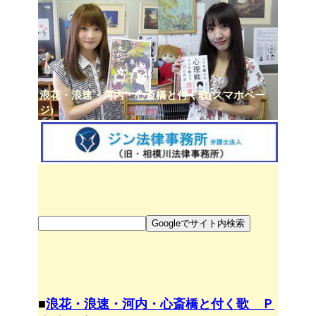
浪花・浪速・河内・心斎橋と付く歌(スマホペー
ジ)
■
浪花・浪速・河内・心斎橋と付く歌 Ｐ