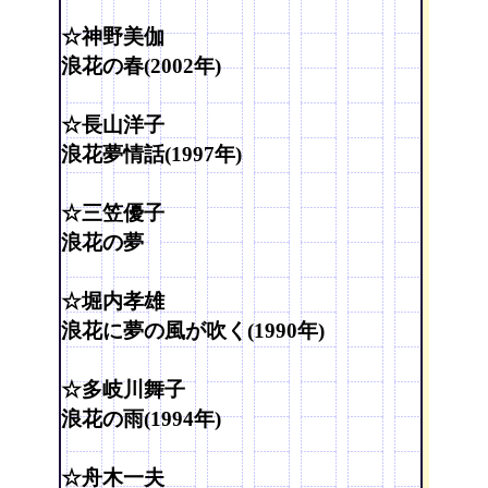
☆神野美伽
浪花の春(2002年)
☆長山洋子
浪花夢情話(1997年)
☆三笠優子
浪花の夢
☆堀内孝雄
浪花に夢の風が吹く(1990年)
☆多岐川舞子
浪花の雨(1994年)
☆舟木一夫