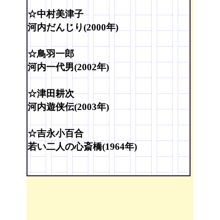
☆中村美津子
河内だんじり(2000年)
☆鳥羽一郎
河内一代男(2002年)
☆津田耕次
河内遊侠伝(2003年)
☆吉永小百合
若い二人の心斎橋(1964年)