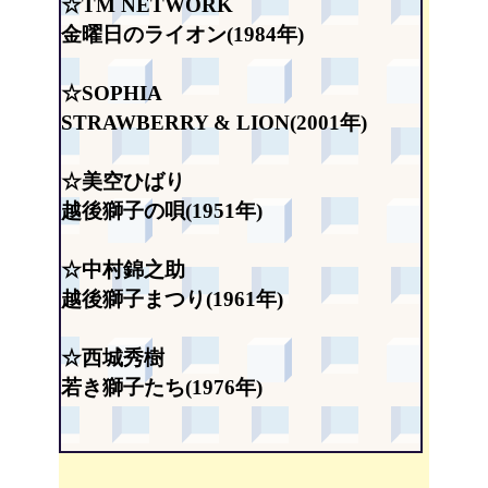
☆TM NETWORK
金曜日のライオン(1984年)
☆SOPHIA
STRAWBERRY & LION(2001年)
☆美空ひばり
越後獅子の唄(1951年)
☆中村錦之助
越後獅子まつり(1961年)
☆西城秀樹
若き獅子たち(1976年)