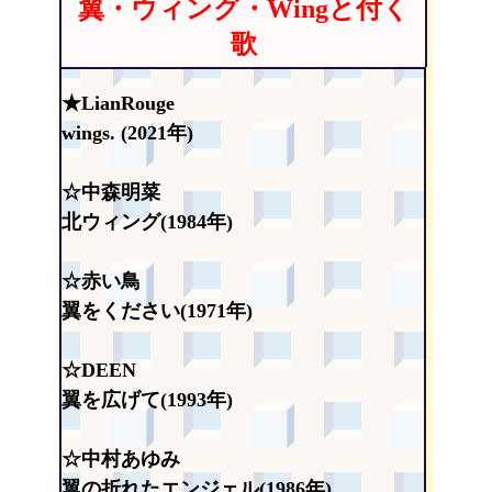
翼・ウィング・Wingと付く
歌
★LianRouge
wings. (2021年)
☆中森明菜
北ウィング(1984年)
☆赤い鳥
翼をください(1971年)
☆DEEN
翼を広げて(1993年)
☆中村あゆみ
翼の折れたエンジェル(1986年)