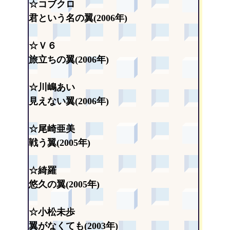
☆コブクロ
君という名の翼(2006年)
☆Ｖ６
旅立ちの翼(2006年)
☆川嶋あい
見えない翼(2006年)
☆尾崎亜美
戦う翼(2005年)
☆綺羅
悠久の翼(2005年)
☆小松未歩
翼がなくても(2003年)