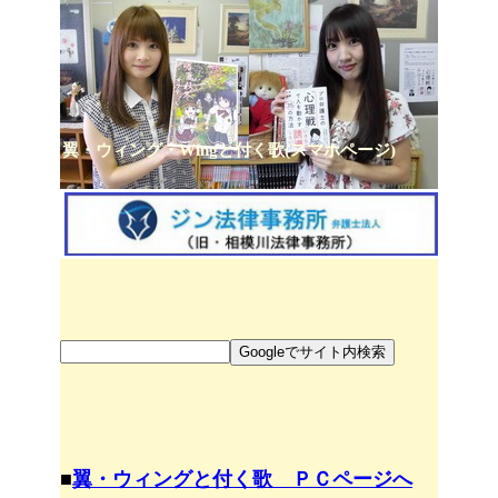
翼・ウィング・Wingと付く歌(スマホページ)
■
翼・ウィングと付く歌 ＰＣページへ