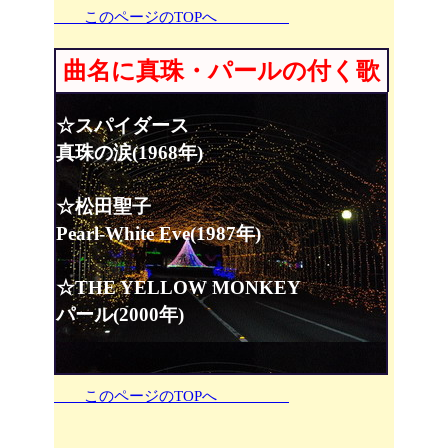
このページのTOPへ
曲名に真珠・パールの付く歌
☆スパイダース
真珠の涙(1968年)
☆松田聖子
Pearl-White Eve(1987年)
☆THE YELLOW MONKEY
パール(2000年)
このページのTOPへ