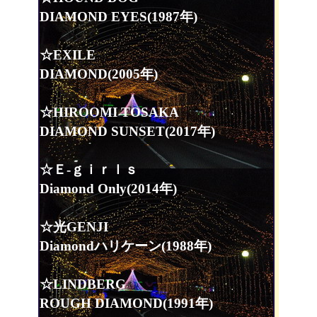
DIAMOND EYES(1987年)
☆EXILE
DIAMOND(2005年)
☆HIROOMI TOSAKA
DIAMOND SUNSET(2017年)
☆Ｅ-ｇｉｒｌｓ
Diamond Only(2014年)
☆光GENJI
Diamondハリケーン(1988年)
☆LINDBERG
ROUGH DIAMOND(1991年)