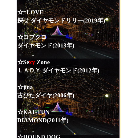
☆=LOVE
探せ ダイヤモンドリリー(2019年)
☆コブクロ
ダイヤモンド(2013年)
☆Se
xy
Zone
ＬＡＤＹ ダイヤモンド(2012年)
☆jina
古びたダイヤ(2006年)
☆KAT-TUN
DIAMOND(2011年)
☆HOUND DOG