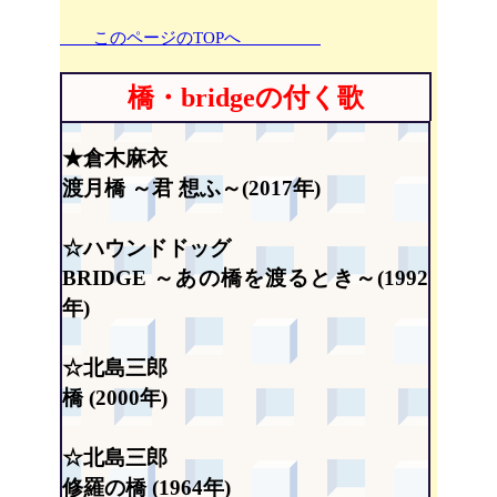
このページのTOPへ
橋・bridgeの付く歌
★倉木麻衣
渡月橋 ～君 想ふ～(2017年)
☆ハウンドドッグ
BRIDGE ～あの橋を渡るとき～(1992
年)
☆北島三郎
橋 (2000年)
☆北島三郎
修羅の橋 (1964年)