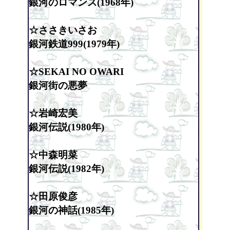
銀河のロマンス(1968年)
☆ささきいさお
銀河鉄道999(1979年)
☆SEKAI NO OWARI
銀河街の悪夢
☆岩崎宏美
銀河伝説(1980年)
☆中森明菜
銀河伝説(1982年)
☆田原俊彦
銀河の神話(1985年)