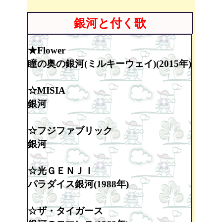
銀河と付く歌
★Flower
瞳の奥の銀河(ミルキーウェイ)(2015年)
☆MISIA
銀河
☆フジファブリック
銀河
☆光ＧＥＮＪＩ
パラダイス銀河(1988年)
☆ザ・タイガース