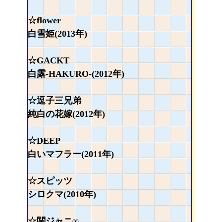
☆flower
白雪姫(2013年)
☆GACKT
白露-HAKURO-(2012年)
☆逗子三兄弟
純白の花嫁(2012年)
☆DEEP
白いマフラー(2011年)
☆スピッツ
シロクマ(2010年)
☆関ジャニ∞