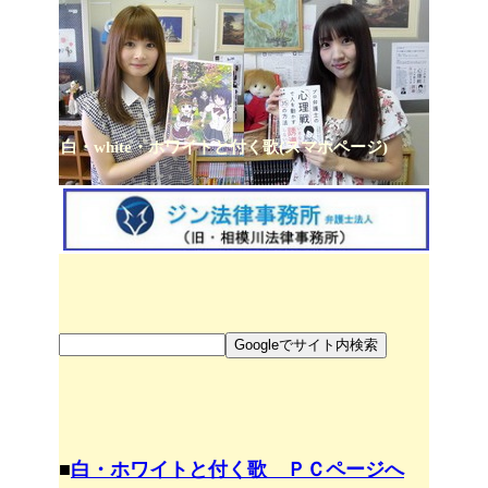
白・white・ホワイトと付く歌(スマホページ)
■
白・ホワイトと付く歌 ＰＣページへ