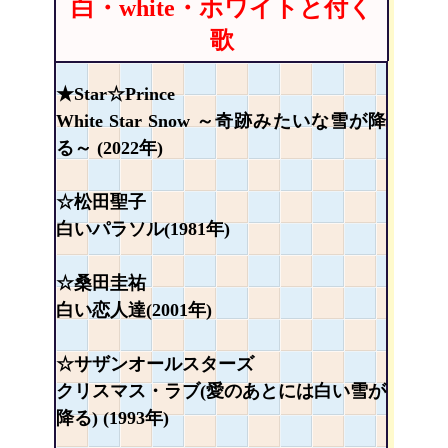
白・white・ホワイトと付く
歌
★Star☆Prince
White Star Snow ～奇跡みたいな雪が降
る～ (2022年)
☆松田聖子
白いパラソル(1981年)
☆桑田圭祐
白い恋人達(2001年)
☆サザンオールスターズ
クリスマス・ラブ(愛のあとには白い雪が
降る) (1993年)