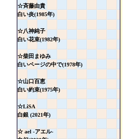
☆斉藤由貴
白い炎(1985年)
☆八神純子
白い花束(1982年)
☆柴田まゆみ
白いページの中で(1978年)
☆山口百恵
白い約束(1975年)
☆LiSA
白銀 (2021年)
☆ ael -アエル-