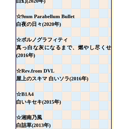
白幻(2020年)
☆9mm Parabellum Bullet
白夜の日々(2020年)
☆ポルノグラフィティ
真っ白な灰になるまで、燃やし尽くせ
(2016年)
☆Rev.from DVL
屋上のスキマ 白いソラ(2016年)
☆B1A4
白いキセキ(2015年)
☆湘南乃風
白詰草(2013年)