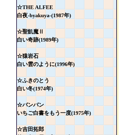
☆THE ALFEE
白夜-byakuya-(1987年)
☆聖飢魔Ⅱ
白い奇跡(1989年)
☆猿岩石
白い雲のように(1996年)
☆ふきのとう
白い冬(1974年)
☆バンバン
いちご白書をもう一度(1975年)
☆吉田拓郎