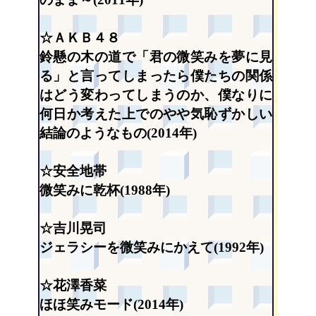
☆ＡＫＢ４８
鈴懸の木の道で「君の微笑みを夢に見
る」と言ってしまったら僕たちの関係
はどう変わってしまうのか、僕なりに
何日か考えた上でのやや気恥ずかしい
結論のようなもの(2014年)
☆安全地帯
微笑みに乾杯(1988年)
☆吉川晃司
ジェラシーを微笑みにかえて(1992年)
☆花澤香菜
ほほ笑みモード(2014年)