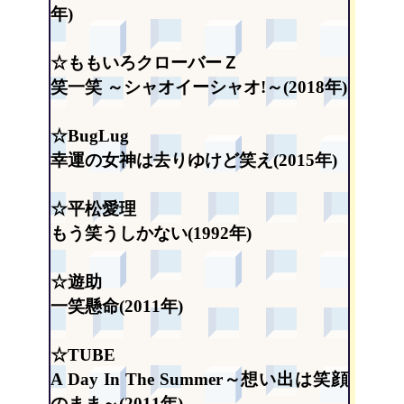
年)
☆ももいろクローバーＺ
笑一笑 ～シャオイーシャオ!～(2018年)
☆BugLug
幸運の女神は去りゆけど笑え(2015年)
☆平松愛理
もう笑うしかない(1992年)
☆遊助
一笑懸命(2011年)
☆TUBE
A Day In The Summer～想い出は笑顔
のまま～(2011年)