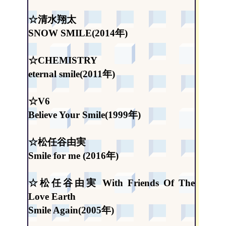
☆清水翔太
SNOW SMILE(2014年)
☆CHEMISTRY
eternal smile(2011年)
☆V6
Believe Your Smile(1999年)
☆松任谷由実
Smile for me (2016年)
☆松任谷由実 With Friends Of The
Love Earth
Smile Again(2005年)