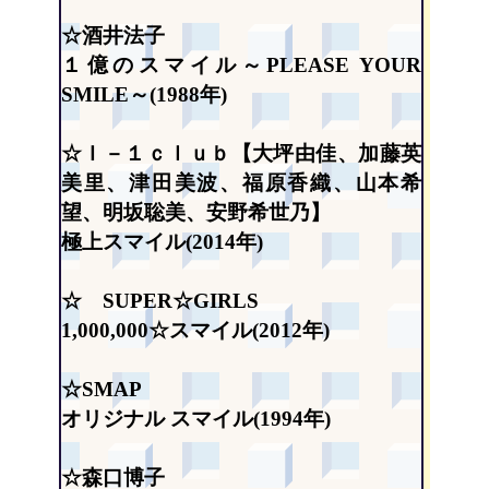
☆酒井法子
１億のスマイル～PLEASE YOUR
SMILE～(1988年)
☆Ｉ－１ｃｌｕｂ【大坪由佳、加藤英
美里、津田美波、福原香織、山本希
望、明坂聡美、安野希世乃】
極上スマイル(2014年)
☆ SUPER☆GIRLS
1,000,000☆スマイル(2012年)
☆SMAP
オリジナル スマイル(1994年)
☆森口博子