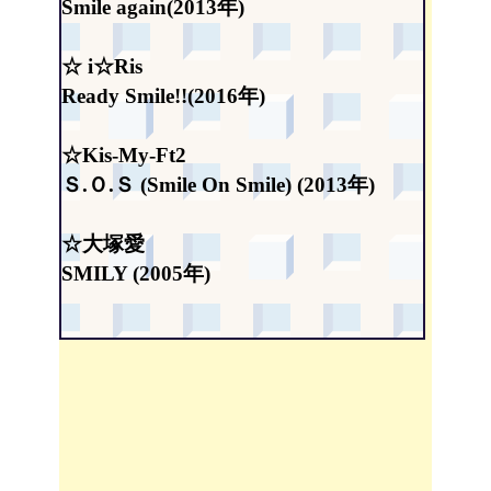
Smile again(2013年)
☆ i☆Ris
Ready Smile!!(2016年)
☆Kis-My-Ft2
Ｓ.Ｏ.Ｓ (Smile On Smile) (2013年)
☆大塚愛
SMILY (2005年)