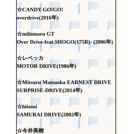
☆CANDY GO!GO!
overdrive(2016年)
☆mihimaru GT
Over Drive-feat.SHOGO(175R)- (2006年)
☆レベッカ
MOTOR DRIVE(1986年)
☆Mitsuru Matsuoka EARNEST DRIVE
SURPRISE-DRIVE(2014年)
☆hitomi
SAMURAI DRIVE(2002年)
☆今井美樹