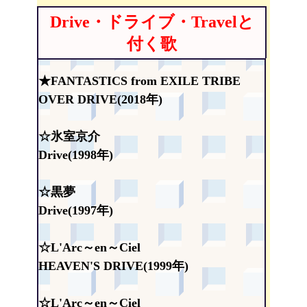
Drive・ドライブ・Travelと
付く歌
★FANTASTICS from EXILE TRIBE
OVER DRIVE(2018年)
☆氷室京介
Drive(1998年)
☆黒夢
Drive(1997年)
☆L'Arc～en～Ciel
HEAVEN'S DRIVE(1999年)
☆L'Arc～en～Ciel