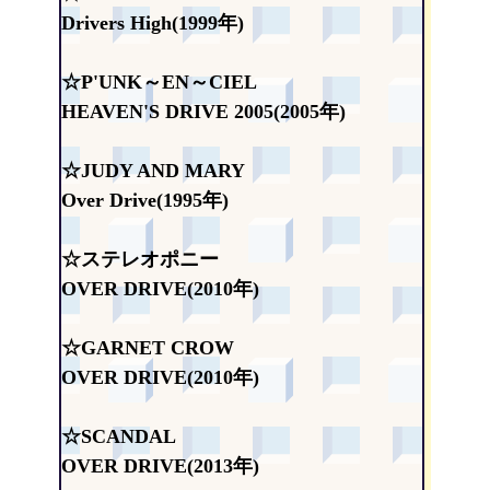
Drivers High(1999年)
☆P'UNK～EN～CIEL
HEAVEN'S DRIVE 2005(2005年)
☆JUDY AND MARY
Over Drive(1995年)
☆ステレオポニー
OVER DRIVE(2010年)
☆GARNET CROW
OVER DRIVE(2010年)
☆SCANDAL
OVER DRIVE(2013年)