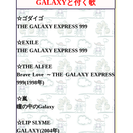
GALAXYと付く歌
☆ゴダイゴ
THE GALAXY EXPRESS 999
☆EXILE
THE GALAXY EXPRESS 999
☆THE ALFEE
Brave Love ～THE GALAXY EXPRESS
999(1998年)
☆嵐
瞳の中のGalaxy
☆LIP SLYME
GALAXY(2004年)