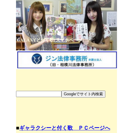
GALAXYと付く歌(スマホページ)
■
ギャラクシーと付く歌 ＰＣページへ