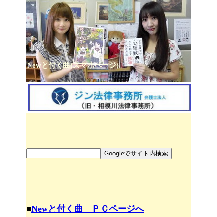
Newと付く曲(スマホページ)
■
Newと付く曲 ＰＣページへ