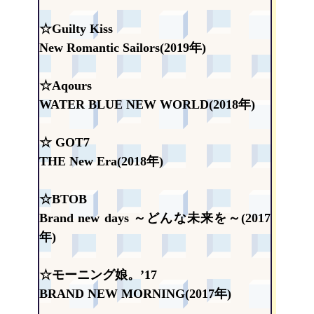
☆Guilty Kiss
New Romantic Sailors(2019年)
☆Aqours
WATER BLUE NEW WORLD(2018年)
☆ GOT7
THE New Era(2018年)
☆BTOB
Brand new days ～どんな未来を～(2017
年)
☆モーニング娘。’17
BRAND NEW MORNING(2017年)