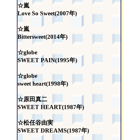
☆嵐
Love So Sweet(2007年)
☆嵐
Bittersweet(2014年)
☆globe
SWEET PAIN(1995年)
☆globe
sweet heart(1998年)
☆原田真二
SWEET HEART(1987年)
☆松任谷由実
SWEET DREAMS(1987年)