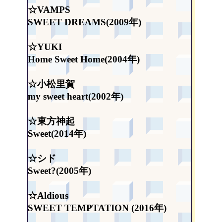
☆VAMPS
SWEET DREAMS(2009年)
☆YUKI
Home Sweet Home(2004年)
☆小松里賀
my sweet heart(2002年)
☆東方神起
Sweet(2014年)
☆シド
Sweet?(2005年)
☆Aldious
SWEET TEMPTATION (2016年)