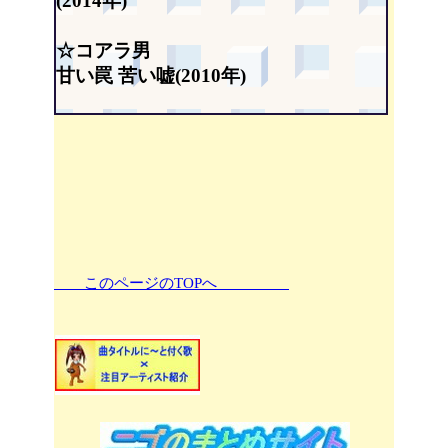
(2014年)
☆コアラ男
甘い罠 苦い嘘(2010年)
このページのTOPへ