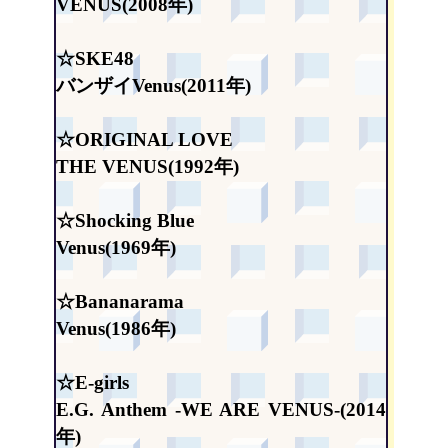
VENUS(2008年)
☆SKE48
バンザイVenus(2011年)
☆ORIGINAL LOVE
THE VENUS(1992年)
☆Shocking Blue
Venus(1969年)
☆Bananarama
Venus(1986年)
☆E-girls
E.G. Anthem -WE ARE VENUS-(2014
年)