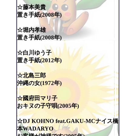
☆藤本美貴
置き手紙(2008年)
☆堀内孝雄
置き手紙(2008年)
☆白川ゆう子
置き手紙(2012年)
☆北島三郎
沖縄の女(1972年)
☆國府田マリ子
おキヌの子守唄(2005年)
☆DJ KOHNO feat.GAKU-MCナイス橋
本WADARYO