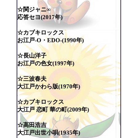
☆関ジャニ∞
応答セヨ(2017年)
☆カブキロックス
お江戸-O・EDO-(1990年)
☆長山洋子
お江戸の色女(1997年)
☆三波春夫
大江戸かわら版(1970年)
☆カブキロックス
大江戸 恋町 華の町(2009年)
☆高田浩吉
大江戸出世小唄(1935年)