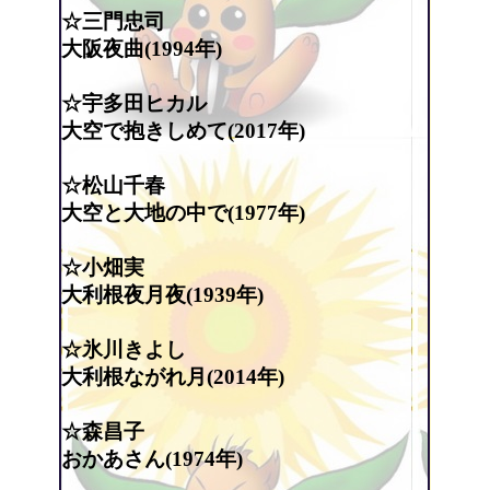
☆三門忠司
大阪夜曲(1994年)
☆宇多田ヒカル
大空で抱きしめて(2017年)
☆松山千春
大空と大地の中で(1977年)
☆小畑実
大利根夜月夜(1939年)
☆氷川きよし
大利根ながれ月(2014年)
☆森昌子
おかあさん(1974年)