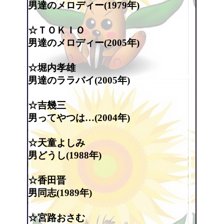
男達のメロディー(1979年)
☆ＴＯＫＩＯ
男達のメロディー(2005年)
☆堀内孝雄
男達のララバイ(2005年)
☆吉幾三
男ってやつは…(2004年)
☆天童よしみ
男どうし(1988年)
☆香田晋
男同志(1989年)
☆宮路おさむ