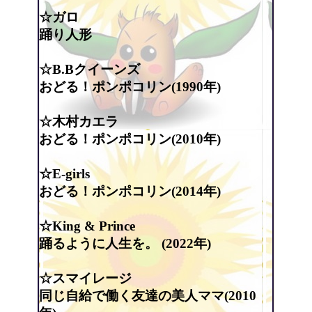
☆ガロ
踊り人形
☆B.Bクイーンズ
おどる！ポンポコリン(1990年)
☆木村カエラ
おどる！ポンポコリン(2010年)
☆E-girls
おどる！ポンポコリン(2014年)
☆King & Prince
踊るように人生を。 (2022年)
☆スマイレージ
同じ自給で働く友達の美人ママ(2010