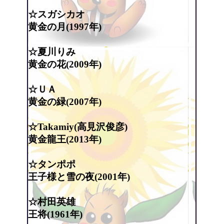
☆スガシカオ
黄金の月(1997年)
☆夏川りみ
黄金の花(2009年)
☆ＵＡ
黄金の緑(2007年)
☆Takamiy(高見沢俊彦)
黄金龍王(2013年)
☆タンポポ
王子様と雪の夜(2001年)
☆村田英雄
王将(1961年)