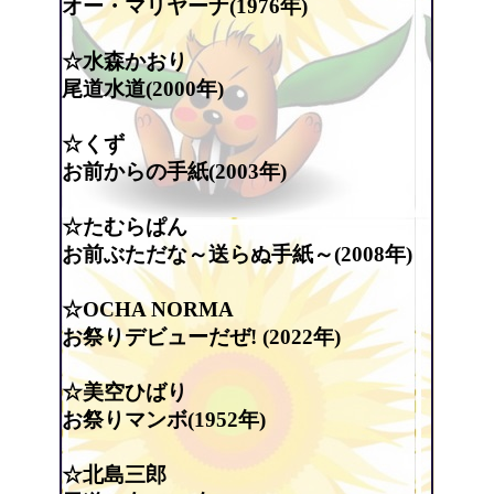
オー・マリヤーナ(1976年)
☆水森かおり
尾道水道(2000年)
☆くず
お前からの手紙(2003年)
☆たむらぱん
お前ぶただな～送らぬ手紙～(2008年)
☆OCHA NORMA
お祭りデビューだぜ! (2022年)
☆美空ひばり
お祭りマンボ(1952年)
☆北島三郎