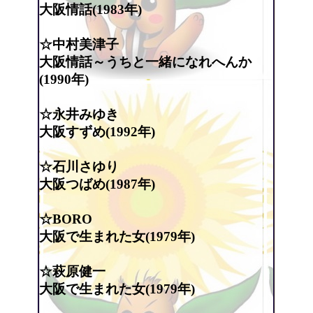
大阪情話(1983年)
☆中村美津子
大阪情話～うちと一緒になれへんか
(1990年)
☆永井みゆき
大阪すずめ(1992年)
☆石川さゆり
大阪つばめ(1987年)
☆BORO
大阪で生まれた女(1979年)
☆萩原健一
大阪で生まれた女(1979年)