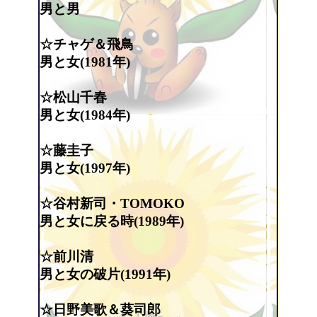
男と男
☆チャゲ＆飛鳥
男と女(1981年)
☆松山千春
男と女(1984年)
☆藤圭子
男と女(1997年)
☆谷村新司・TOMOKO
男と女に戻る時(1989年)
☆前川清
男と女の破片(1991年)
☆日野美歌＆葵司郎