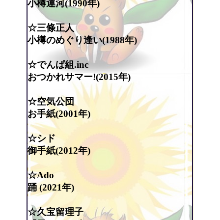
小樽運河(1990年)
☆三條正人
小樽のめぐり逢い(1988年)
☆でんぱ組.inc
おつかれサマー!(2015年)
☆空気公団
お手紙(2001年)
☆シド
御手紙(2012年)
☆Ado
踊 (2021年)
☆久宝留理子