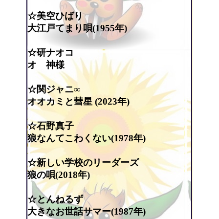
☆美空ひばり
大江戸てまり唄(1955年)
☆研ナオコ
オゝ神様
☆関ジャニ∞
オオカミと彗星 (2023年)
☆石野真子
狼なんてこわくない(1978年)
☆新しい学校のリーダーズ
狼の唄(2018年)
☆とんねるず
大きなお世話サマー(1987年)