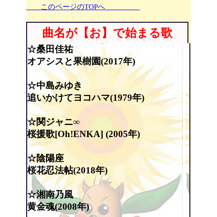
このページのTOPへ
曲名が【お】で始まる歌
☆桑田佳祐
オアシスと果樹園(2017年)
☆中島みゆき
追いかけてヨコハマ(1979年)
☆関ジャニ∞
桜援歌[Oh!ENKA] (2005年)
☆陰陽座
桜花忍法帖(2018年)
☆湘南乃風
黄金魂(2008年)