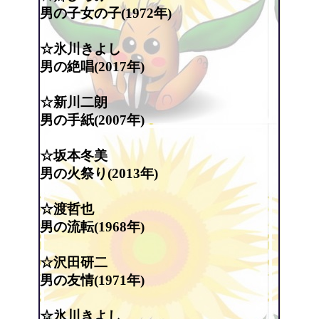
男の子女の子(1972年)
☆氷川きよし
男の絶唱(2017年)
☆新川二朗
男の手紙(2007年)
☆坂本冬美
男の火祭り(2013年)
☆渡哲也
男の流転(1968年)
☆沢田研二
男の友情(1971年)
☆氷川きよし