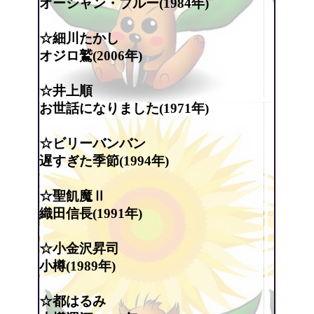
オーシャン・ブルー(1984年)
☆細川たかし
オジロ鷲(2006年)
☆井上順
お世話になりました(1971年)
☆ビリーバンバン
遅すぎた季節(1994年)
☆聖飢魔Ⅱ
織田信長(1991年)
☆小金沢昇司
小樽(1989年)
☆都はるみ