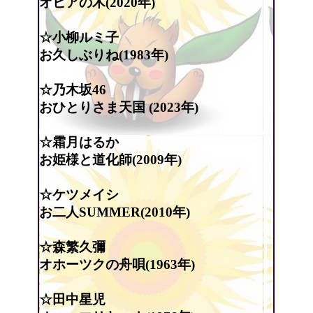
オヒアの木(2020年)
☆小柳ルミ子
お久しぶりね(1983年)
☆乃木坂46
おひとりさま天国 (2023年)
☆霜月はるか
お姫様と道化師(2009年)
☆ケツメイシ
お二人SUMMER(2010年)
☆森繁久彌
オホーツクの舟唄(1963年)
☆田中星児