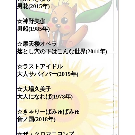
男花(2015年)
☆神野美伽
男船(1985年)
☆摩天楼オペラ
落とし穴の下はこんな世界(2011年)
☆ラストアイドル
大人サバイバー(2019年)
☆大場久美子
大人になれば(1978年)
☆きゃりーぱみゅぱみゅ
音ノ国(2018年)
☆ザ・クロマニヨンズ