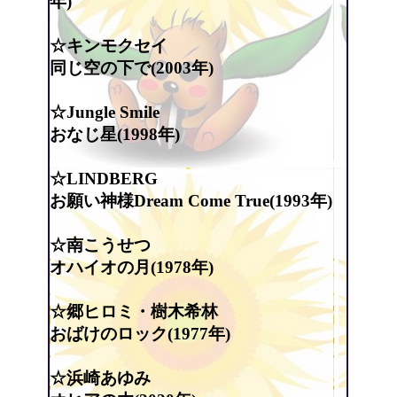
年)
☆キンモクセイ
同じ空の下で(2003年)
☆Jungle Smile
おなじ星(1998年)
☆LINDBERG
お願い神様Dream Come True(1993年)
☆南こうせつ
オハイオの月(1978年)
☆郷ヒロミ・樹木希林
おばけのロック(1977年)
☆浜崎あゆみ