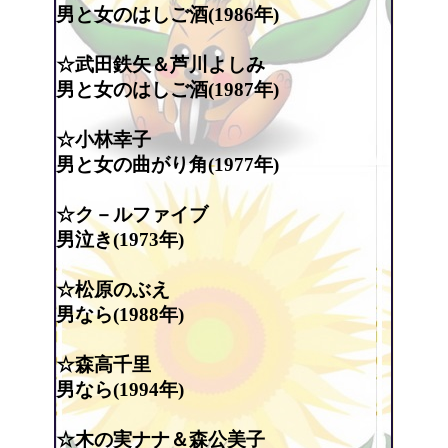
男と女のはしご酒(1986年)
☆武田鉄矢＆芦川よしみ
男と女のはしご酒(1987年)
☆小林幸子
男と女の曲がり角(1977年)
☆ク－ルファイブ
男泣き(1973年)
☆松原のぶえ
男なら(1988年)
☆森高千里
男なら(1994年)
☆木の実ナナ＆森公美子