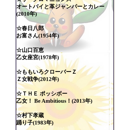
オートバイと革ジャンパーとカレー
(2010年)
☆春日八郎
お富さん(1954年)
☆山口百恵
乙女座宮(1978年)
☆ももいろクローバーＺ
Ｚ女戦争(2012年)
☆ＴＨＥ ポッシボー
乙女！ Be Ambitious！(2013年)
☆村下孝蔵
踊り子(1983年)