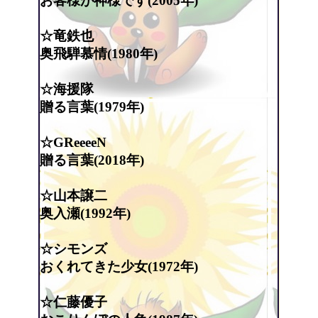
お客様が神様です(2005年)
☆竜鉄也
奥飛騨慕情(1980年)
☆海援隊
贈る言葉(1979年)
☆GReeeeN
贈る言葉(2018年)
☆山本譲二
奥入瀬(1992年)
☆シモンズ
おくれてきた少女(1972年)
☆仁藤優子