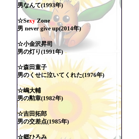
男なんて(1993年)
☆Se
xy
Zone
男 never give up(2014年)
☆小金沢昇司
男の灯り(1991年)
☆森田童子
男のくせに泣いてくれた(1976年)
☆嶋大輔
男の勲章(1982年)
☆吉田拓郎
男の交差点(1985年)
☆郷ひろみ