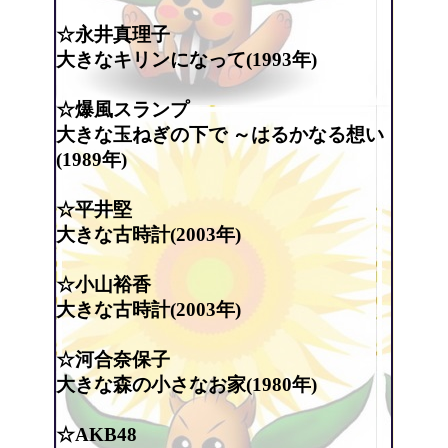
☆永井真理子
大きなキリンになって(1993年)
☆爆風スランプ
大きな玉ねぎの下で ～はるかなる想い
(1989年)
☆平井堅
大きな古時計(2003年)
☆小山裕香
大きな古時計(2003年)
☆河合奈保子
大きな森の小さなお家(1980年)
☆AKB48