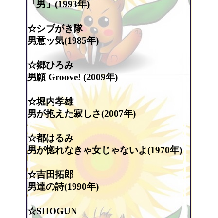
「男」(1993年)
☆シブがき隊
男意ッ気(1985年)
☆郷ひろみ
男願 Groove! (2009年)
☆堀内孝雄
男が抱えた寂しさ(2007年)
☆都はるみ
男が惚れなきゃ女じゃないよ(1970年)
☆吉田拓郎
男達の詩(1990年)
☆SHOGUN