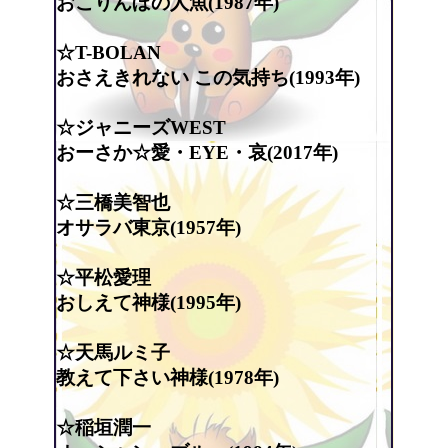
おこりんぼの人魚(1987年)
☆T-BOLAN
おさえきれない この気持ち(1993年)
☆ジャニーズWEST
おーさか☆愛・EYE・哀(2017年)
☆三橋美智也
オサラバ東京(1957年)
☆平松愛理
おしえて神様(1995年)
☆天馬ルミ子
教えて下さい神様(1978年)
☆稲垣潤一