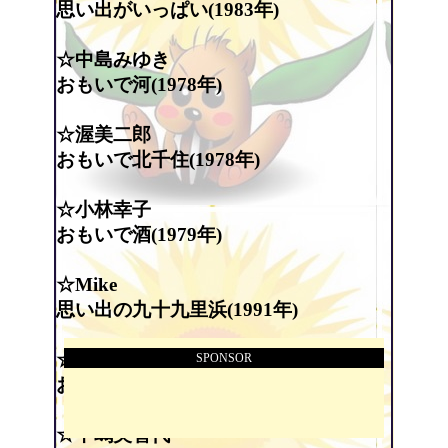
思い出がいっぱい(1983年)
☆中島みゆき
おもいで河(1978年)
☆渥美二郎
おもいで北千住(1978年)
☆小林幸子
おもいで酒(1979年)
☆Mike
思い出の九十九里浜(1991年)
☆杉良太郎
SPONSOR
おもいでの神戸(2002年)
☆中嶋美智代