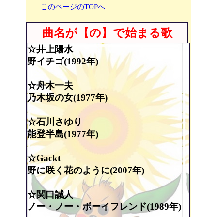
このページのTOPへ
曲名が【の】で始まる歌
☆井上陽水
野イチゴ(1992年)
☆舟木一夫
乃木坂の女(1977年)
☆石川さゆり
能登半島(1977年)
☆Gackt
野に咲く花のように(2007年)
☆関口誠人
ノー・ノー・ボーイフレンド(1989年)