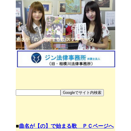
曲名が「の」で始まる歌(スマホページ)
■
曲名が【の】で始まる歌 ＰＣページへ