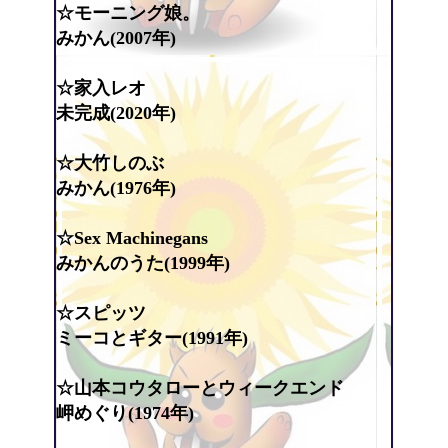
☆モーニング娘。
みかん(2007年)
☆家入レオ
未完成(2020年)
☆大竹しのぶ
みかん(1976年)
☆Sex Machinegans
みかんのうた(1999年)
☆スピッツ
ミーコとギター(1991年)
☆山本コウタローとウィークエンド
岬めぐり(1974年)