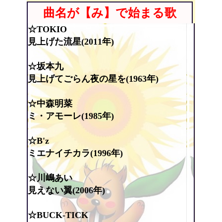
曲名が【み】で始まる歌
☆TOKIO
見上げた流星(2011年)
☆坂本九
見上げてごらん夜の星を(1963年)
☆中森明菜
ミ・アモーレ(1985年)
☆B'z
ミエナイチカラ(1996年)
☆川嶋あい
見えない翼(2006年)
☆BUCK-TICK