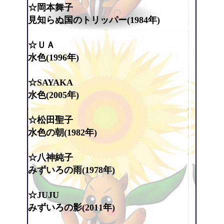
☆岡本舞子
見知らぬ国のトリッパー(1984年)
☆ＵＡ
水色(1996年)
☆SAYAKA
水色(2005年)
☆松田聖子
水色の朝(1982年)
☆八神純子
みずいろの雨(1978年)
☆JUJU
みずいろの影(2011年)