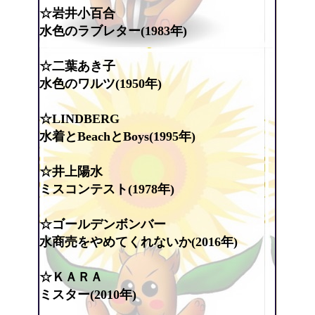
☆岩井小百合
水色のラブレター(1983年)
☆二葉あき子
水色のワルツ(1950年)
☆LINDBERG
水着とBeachとBoys(1995年)
☆井上陽水
ミスコンテスト(1978年)
☆ゴールデンボンバー
水商売をやめてくれないか(2016年)
☆ＫＡＲＡ
ミスター(2010年)