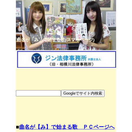
曲名が「み」で始まる歌(スマホページ)
■
曲名が【み】で始まる歌 ＰＣページへ