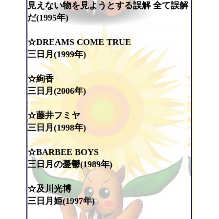
見えない物を見ようとする誤解 全て誤解
だ(1995年)
☆DREAMS COME TRUE
三日月(1999年)
☆絢香
三日月(2006年)
☆藤井フミヤ
三日月(1998年)
☆BARBEE BOYS
三日月の憂鬱(1989年)
☆及川光博
三日月姫(1997年)