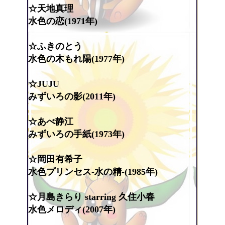
☆天地真理
水色の恋(1971年)
☆ふきのとう
水色の木もれ陽(1977年)
☆JUJU
みずいろの影(2011年)
☆あべ静江
みずいろの手紙(1973年)
☆岡田有希子
水色プリンセス-水の精-(1985年)
☆月島きらり starring 久住小春
水色メロディ(2007年)