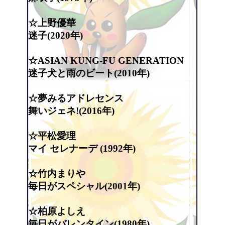
☆上野優華
迷子(2020年)
☆ASIAN KUNG-FU GENERATION
迷子犬と雨のビート(2010年)
☆夢みるアドレセンス
舞いジェネ!(2016年)
☆平松愛理
マイ セレナーデ (1992年)
☆竹内まりや
毎日がスペシャル(2001年)
☆柏原よしえ
毎日がバレンタイン(1980年)