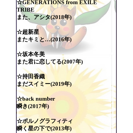
☆GENERATIONS from EXILE
TRIBE
また、アシタ(2018年)
☆超新星
またキミと…(2016年)
☆坂本冬美
また君に恋してる(2007年)
☆持田香織
まだスイミー(2019年)
☆back number
瞬き(2017年)
☆ポルノグラフィティ
瞬く星の下で(2013年)