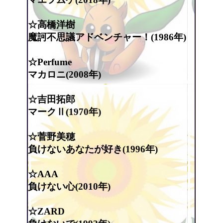
☆高橋洋樹
魔訶不思議アドベンチャー！(1986年)
☆Perfume
マカロニ(2008年)
☆吉田拓郎
マークⅡ(1970年)
☆菅野美穂
負けないあなたが好き(1996年)
☆AAA
負けない心(2010年)
☆ZARD