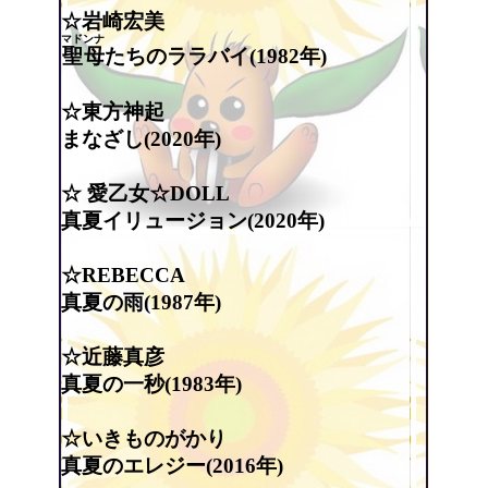
☆岩崎宏美
マドンナ
聖母
たちのララバイ(1982年)
☆東方神起
まなざし(2020年)
☆ 愛乙女☆DOLL
真夏イリュージョン(2020年)
☆REBECCA
真夏の雨(1987年)
☆近藤真彦
真夏の一秒(1983年)
☆いきものがかり
真夏のエレジー(2016年)