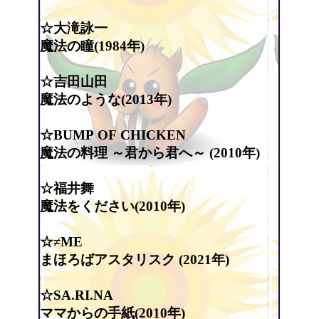
☆大滝詠一
魔法の瞳(1984年)
☆吉田山田
魔法のような(2013年)
☆BUMP OF CHICKEN
魔法の料理 ～君から君へ～ (2010年)
☆福井舞
魔法をください(2010年)
☆≠ME
まほろばアスタリスク (2021年)
☆SA.RI.NA
ママからの手紙(2010年)