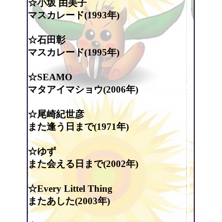
☆小坂 由美子
マスカレード(1993年)
☆石田彰
マスカレード(1995年)
☆SEAMO
マタアイマショウ(2006年)
☆尾崎紀世彦
また逢う日まで(1971年)
☆ゆず
また会える日まで(2002年)
☆Every Littel Thing
またあした(2003年)