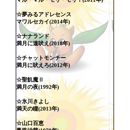
☆夢みるアドレセンス
マワルセカイ(2014年)
☆ナナランド
満月に遠吠え(2018年)
☆チャットモンチー
満月に吠えろ(2012年)
☆聖飢魔Ⅱ
満月の夜(1992年)
☆氷川きよし
満天の瞳(2013年)
☆山口百恵