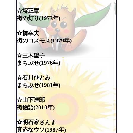
☆堺正章
街の灯り(1973年)
☆橋幸夫
街のコスモス(1979年)
☆三木聖子
まちぶせ(1976年)
☆石川ひとみ
まちぶせ(1981年)
☆山下達郎
街物語(2010年)
☆明石家さんま
真赤なウソ(1987年)