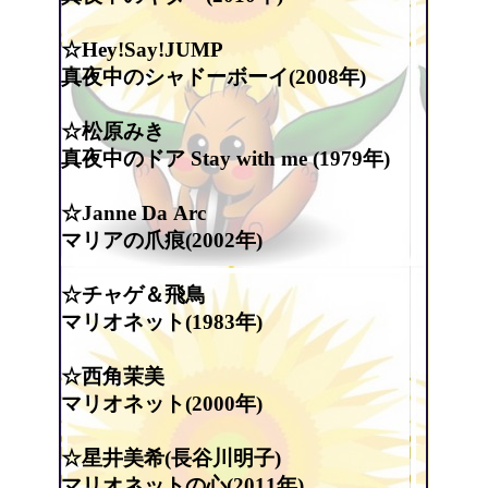
☆Hey!Say!JUMP
真夜中のシャドーボーイ(2008年)
☆松原みき
真夜中のドア Stay with me (1979年)
☆Janne Da Arc
マリアの爪痕(2002年)
☆チャゲ＆飛鳥
マリオネット(1983年)
☆西角茉美
マリオネット(2000年)
☆星井美希(長谷川明子)
マリオネットの心(2011年)