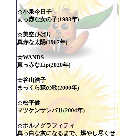
☆小泉今日子
まっ赤な女の子(1983年)
☆美空ひばり
真赤な太陽(1967年)
☆WANDS
真っ赤なLip(2020年)
☆谷山浩子
まっくら森の歌(2000年)
☆松平健
マツケンサンバⅡ(2004年)
☆ポルノグラフィティ
真っ白な灰になるまで、燃やし尽くせ