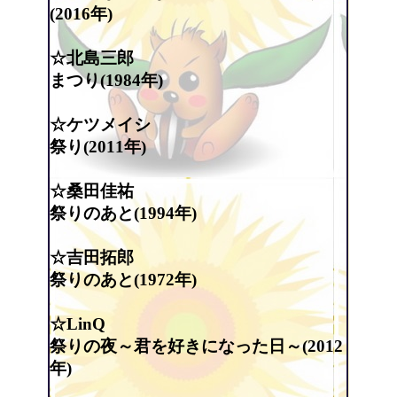
(2016年)
☆北島三郎
まつり(1984年)
☆ケツメイシ
祭り(2011年)
☆桑田佳祐
祭りのあと(1994年)
☆吉田拓郎
祭りのあと(1972年)
☆LinQ
祭りの夜～君を好きになった日～(2012
年)