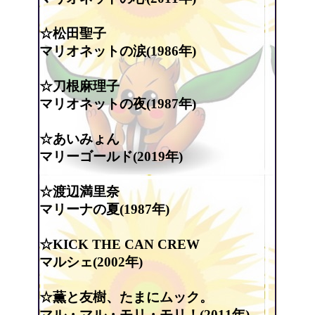
☆松田聖子
マリオネットの涙(1986年)
☆刀根麻理子
マリオネットの夜(1987年)
☆あいみょん
マリーゴールド(2019年)
☆渡辺満里奈
マリーナの夏(1987年)
☆KICK THE CAN CREW
マルシェ(2002年)
☆薫と友樹、たまにムック。
マル・マル・モリ・モリ！(2011年)