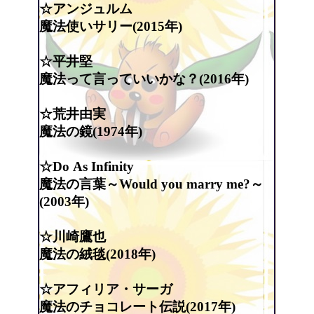
☆アンジュルム
魔法使いサリー(2015年)
☆平井堅
魔法って言っていいかな？(2016年)
☆荒井由実
魔法の鏡(1974年)
☆Do As Infinity
魔法の言葉～Would you marry me?～
(2003年)
☆川崎鷹也
魔法の絨毯(2018年)
☆アフィリア・サーガ
魔法のチョコレート伝説(2017年)