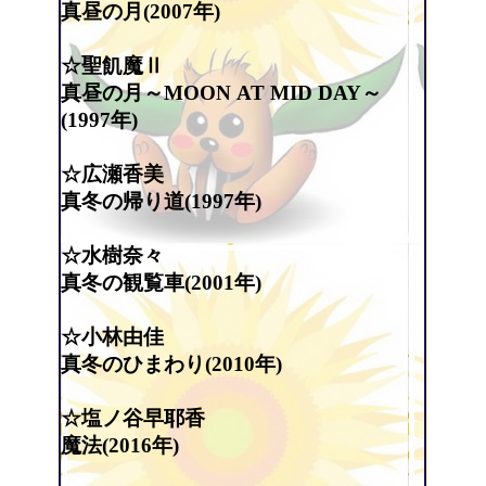
真昼の月(2007年)
☆聖飢魔Ⅱ
真昼の月～MOON AT MID DAY～
(1997年)
☆広瀬香美
真冬の帰り道(1997年)
☆水樹奈々
真冬の観覧車(2001年)
☆小林由佳
真冬のひまわり(2010年)
☆塩ノ谷早耶香
魔法(2016年)