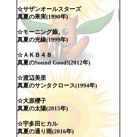
☆サザンオールスターズ
真夏の果実(1990年)
☆モーニング娘。
真夏の光線(1999年)
☆ＡＫＢ４８
真夏のSound Good!(2012年)
☆渡辺美里
真夏のサンタクロース(1994年)
☆大原櫻子
真夏の太陽(2015年)
☆宇多田ヒカル
真夏の通り雨(2016年)