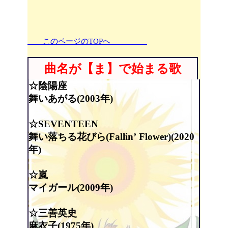
このページのTOPへ
曲名が【ま】で始まる歌
☆陰陽座
舞いあがる(2003年)
☆SEVENTEEN
舞い落ちる花びら(Fallin’ Flower)(2020
年)
☆嵐
マイガール(2009年)
☆三善英史
麻衣子(1975年)