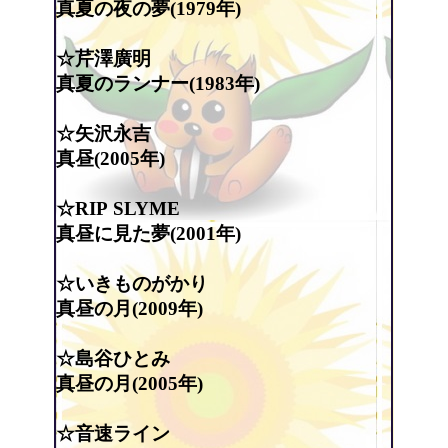
真夏の夜の夢(1979年)
☆芹澤廣明
真夏のランナー(1983年)
☆矢沢永吉
真昼(2005年)
☆RIP SLYME
真昼に見た夢(2001年)
☆いきものがかり
真昼の月(2009年)
☆島谷ひとみ
真昼の月(2005年)
☆音速ライン