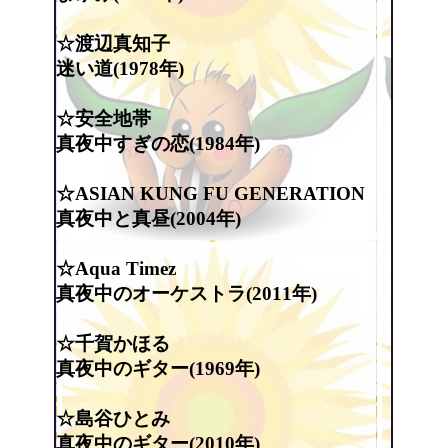
☆渡辺真知子
迷い道(1978年)
☆安全地帯
真夜中すぎの恋(1984年)
☆ASIAN KUNG FU GENERATION
真夜中と真昼(2004年)
☆Aqua Timez
真夜中のオーケストラ(2011年)
☆千賀かほる
真夜中のギター(1969年)
☆島谷ひとみ
真夜中のギター(2010年)