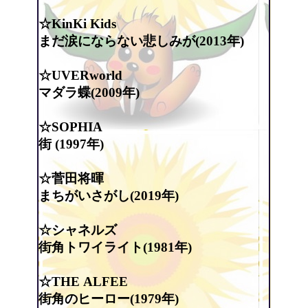
☆KinKi Kids
まだ涙にならない悲しみが(2013年)
☆UVERworld
マダラ蝶(2009年)
☆SOPHIA
街 (1997年)
☆菅田将暉
まちがいさがし(2019年)
☆シャネルズ
街角トワイライト(1981年)
☆THE ALFEE
街角のヒーロー(1979年)