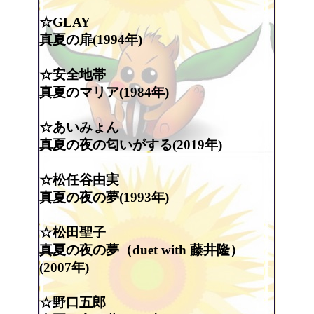
☆GLAY
真夏の扉(1994年)
☆安全地帯
真夏のマリア(1984年)
☆あいみょん
真夏の夜の匂いがする(2019年)
☆松任谷由実
真夏の夜の夢(1993年)
☆松田聖子
真夏の夜の夢（duet with 藤井隆）
(2007年)
☆野口五郎