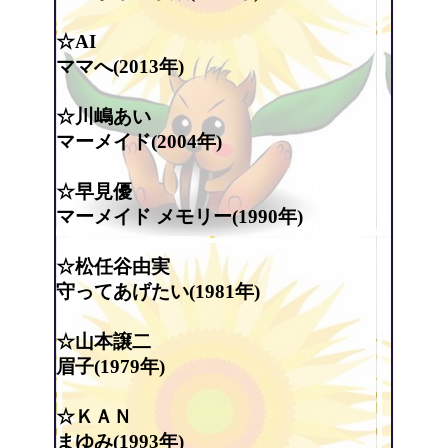
☆AI
ママへ(2013年)
☆川嶋あい
マーメイド(2004年)
☆早見優
マーメイド メモリー(1990年)
☆松任谷由実
守ってあげたい(1981年)
☆山本譲二
眉子(1979年)
☆ＫＡＮ
まゆみ(1993年)