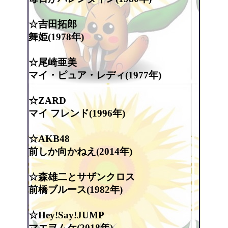
☆吉田拓郎
舞姫(1978年)
☆尾崎亜美
マイ・ピュア・レディ(1977年)
☆ZARD
マイ フレンド(1996年)
☆AKB48
前しか向かねえ(2014年)
☆森雄二とサザンクロス
前橋ブルース(1982年)
☆Hey!Say!JUMP
マエヲムケ(2018年)