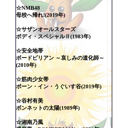
☆NMB48
母校へ帰れ!(2019年)
☆サザンオールスターズ
ボディ・スペシャルⅡ(1983年)
☆安全地帯
ボードビリアン ～哀しみの道化師～
(2010年)
☆筋肉少女帯
ボーン・イン・うぐいす谷(2019年)
☆谷村有美
ボンネットの太陽(1989年)
☆湘南乃風