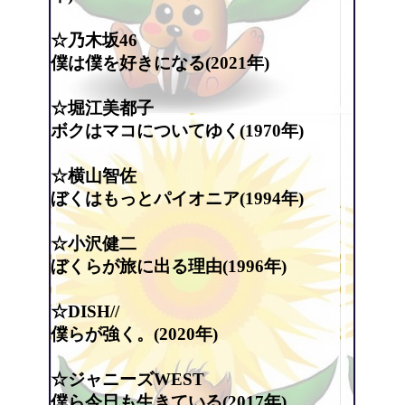
☆乃木坂46
僕は僕を好きになる(2021年)
☆堀江美都子
ボクはマコについてゆく(1970年)
☆横山智佐
ぼくはもっとパイオニア(1994年)
☆小沢健二
ぼくらが旅に出る理由(1996年)
☆DISH//
僕らが強く。(2020年)
☆ジャニーズWEST
僕ら今日も生きている(2017年)