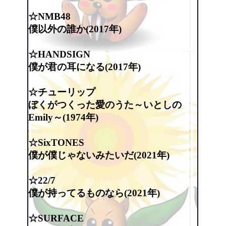
☆NMB48
僕以外の誰か(2017年)
☆HANDSIGN
僕が君の耳になる(2017年)
☆チューリップ
ぼくがつくった愛のうた～いとしの
Emily～(1974年)
☆SixTONES
僕が僕じゃないみたいだ(2021年)
☆22/7
僕が持ってるものなら(2021年)
☆SURFACE