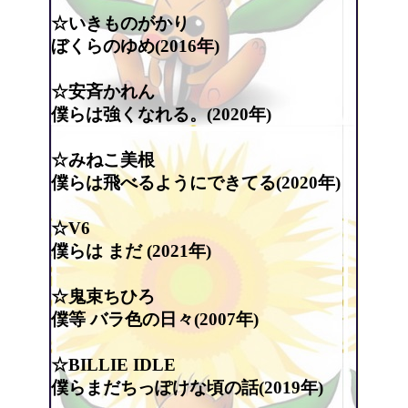
☆いきものがかり
ぼくらのゆめ(2016年)
☆安斉かれん
僕らは強くなれる。(2020年)
☆みねこ美根
僕らは飛べるようにできてる(2020年)
☆V6
僕らは まだ (2021年)
☆鬼束ちひろ
僕等 バラ色の日々(2007年)
☆BILLIE IDLE
僕らまだちっぽけな頃の話(2019年)