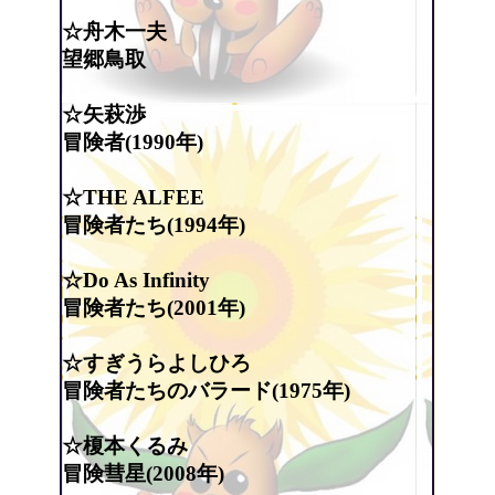
☆舟木一夫
望郷鳥取
☆矢萩渉
冒険者(1990年)
☆THE ALFEE
冒険者たち(1994年)
☆Do As Infinity
冒険者たち(2001年)
☆すぎうらよしひろ
冒険者たちのバラード(1975年)
☆榎本くるみ
冒険彗星(2008年)