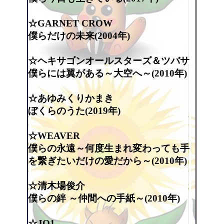
☆GARNET CROW
僕らだけの未来(2004年)
☆ヘキサゴンオールスターズ＆ツバサ
僕らには翼がある～大空へ～(2010年)
☆あゆみくりかまき
ぼくらのうた(2019年)
☆WEAVER
僕らの永遠～何度生まれ変わっても手
を繋ぎたいだけの愛だから～(2010年)
☆清木場俊介
僕らの絆 ～仲間への手紙～(2010年)
☆JO1