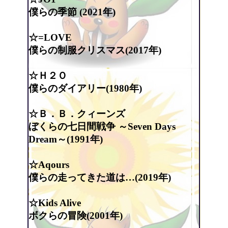
僕らの季節 (2021年)
☆=LOVE
僕らの制服クリスマス(2017年)
☆Ｈ２Ｏ
僕らのダイアリー(1980年)
☆Ｂ．Ｂ．クィーンズ
ぼくらの七日間戦争 ～Seven Days
Dream～(1991年)
☆Aqours
僕らの走ってきた道は…(2019年)
☆Kids Alive
ボクらの冒険(2001年)