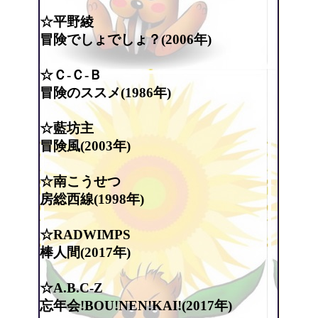
☆平野綾
冒険でしょでしょ？(2006年)
☆Ｃ-Ｃ-Ｂ
冒険のススメ(1986年)
☆藍坊主
冒険風(2003年)
☆南こうせつ
房総西線(1998年)
☆RADWIMPS
棒人間(2017年)
☆A.B.C-Z
忘年会!BOU!NEN!KAI!(2017年)