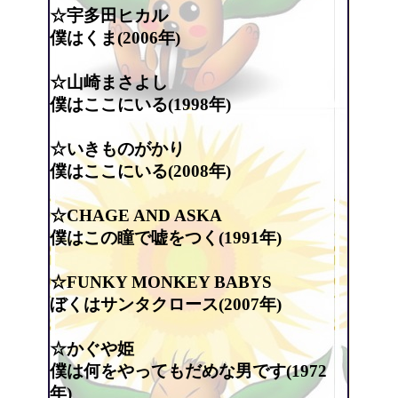
☆宇多田ヒカル
僕はくま(2006年)
☆山崎まさよし
僕はここにいる(1998年)
☆いきものがかり
僕はここにいる(2008年)
☆CHAGE AND ASKA
僕はこの瞳で嘘をつく(1991年)
☆FUNKY MONKEY BABYS
ぼくはサンタクロース(2007年)
☆かぐや姫
僕は何をやってもだめな男です(1972
年)