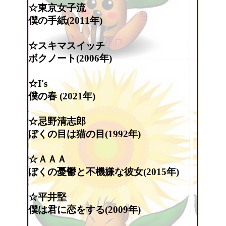
☆東京女子流
僕の手紙(2011年)
☆スキマスイッチ
ボクノート(2006年)
☆I's
僕の春 (2021年)
☆忌野清志郎
ぼくの目は猫の目(1992年)
☆ＡＡＡ
ぼくの憂鬱と不機嫌な彼女(2015年)
☆平井堅
僕は君に恋をする(2009年)