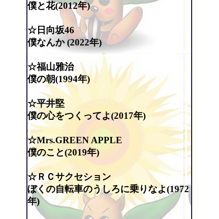
僕と花(2012年)
☆日向坂46
僕なんか (2022年)
☆福山雅治
僕の朝(1994年)
☆平井堅
僕の心をつくってよ(2017年)
☆Mrs.GREEN APPLE
僕のこと(2019年)
☆ＲＣサクセション
ぼくの自転車のうしろに乗りなよ(1972
年)