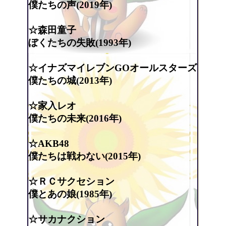
僕たちの声(2019年)
☆森田童子
ぼくたちの失敗(1993年)
☆イナズマイレブンGOオールスターズ
僕たちの城(2013年)
☆家入レオ
僕たちの未来(2016年)
☆AKB48
僕たちは戦わない(2015年)
☆ＲＣサクセション
僕とあの娘(1985年)
☆サカナクション