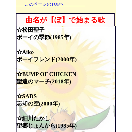
このページのTOPへ
曲名が【ぼ】で始まる歌
☆松田聖子
ボーイの季節(1985年)
☆Aiko
ボーイフレンド(2000年)
☆BUMP OF CHICKEN
望遠のマーチ(2018年)
☆SADS
忘却の空(2000年)
☆細川たかし
望郷じょんから(1985年)