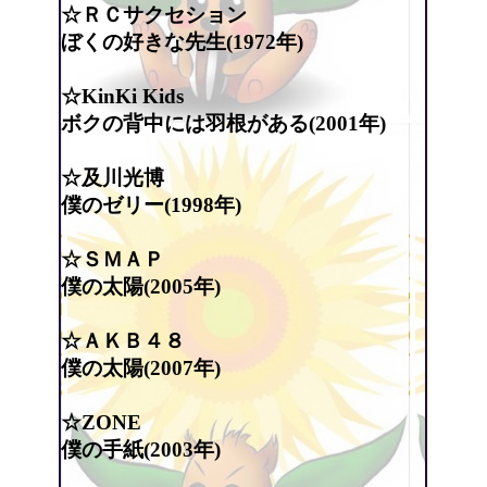
☆ＲＣサクセション
ぼくの好きな先生(1972年)
☆KinKi Kids
ボクの背中には羽根がある(2001年)
☆及川光博
僕のゼリー(1998年)
☆ＳＭＡＰ
僕の太陽(2005年)
☆ＡＫＢ４８
僕の太陽(2007年)
☆ZONE
僕の手紙(2003年)