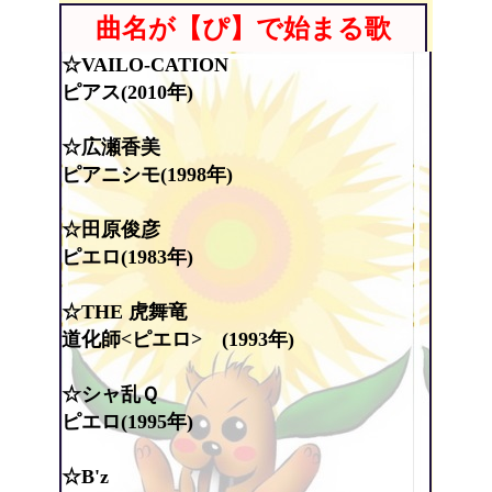
曲名が【ぴ】で始まる歌
☆VAILO-CATION
ピアス(2010年)
☆広瀬香美
ピアニシモ(1998年)
☆田原俊彦
ピエロ(1983年)
☆THE 虎舞竜
道化師<ピエロ> (1993年)
☆シャ乱Ｑ
ピエロ(1995年)
☆B'z