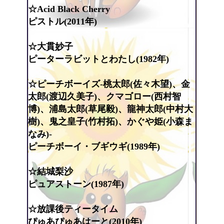
☆Acid Black Cherry
ピストル(2011年)
☆大貫妙子
ピーターラビットとわたし(1982年)
☆ピーチボーイズ-桃太郎(佐々木望)、金
太郎(渡辺久美子)、クマゴロー(西村智
博)、浦島太郎(草尾毅)、龍神太郎(中村大
樹)、鬼之皇子(竹村拓)、かぐや姫(小森ま
なみ)-
ピーチボーイ・ブギウギ(1989年)
☆結城梨沙
ピュアストーン(1987年)
☆放課後ティータイム
ぴゅあぴゅあはーと(2010年)