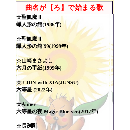
曲名が【ろ】で始まる歌
☆聖飢魔Ⅱ
蝋人形の館(1986年)
☆聖飢魔Ⅱ
蝋人形の館'99(1999年)
☆山崎まさよし
六月の手紙(1999年)
☆J-JUN with XIA(JUNSU)
六等星 (2022年)
☆Aimer
六等星の夜 Magic Blue ver.(2017年)
☆長渕剛