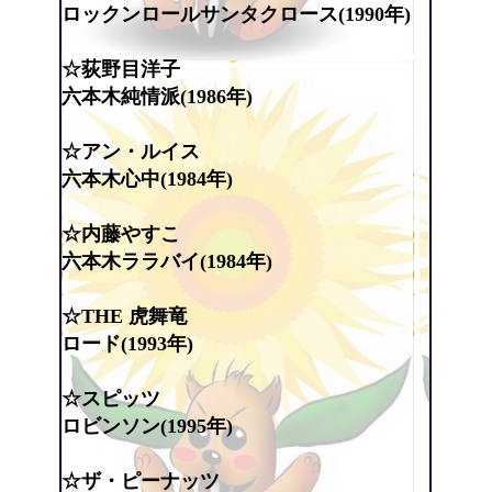
ロックンロールサンタクロース(1990年)
☆荻野目洋子
六本木純情派(1986年)
☆アン・ルイス
六本木心中(1984年)
☆内藤やすこ
六本木ララバイ(1984年)
☆THE 虎舞竜
ロード(1993年)
☆スピッツ
ロビンソン(1995年)
☆ザ・ピーナッツ