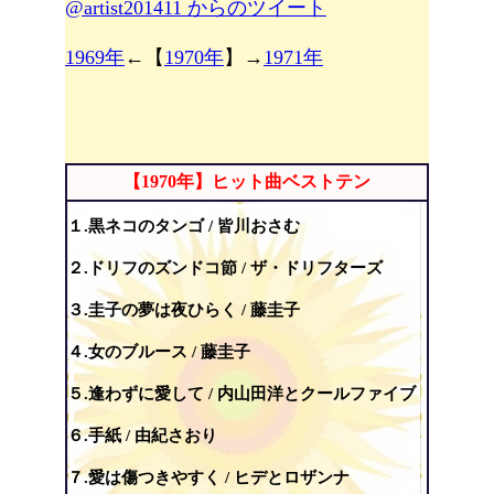
@artist201411 からのツイート
1969年
←【
1970年
】→
1971年
【1970年】ヒット曲ベストテン
１.黒ネコのタンゴ / 皆川おさむ
２.ドリフのズンドコ節 / ザ・ドリフターズ
３.圭子の夢は夜ひらく / 藤圭子
４.女のブルース / 藤圭子
５.逢わずに愛して / 内山田洋とクールファイブ
６.手紙 / 由紀さおり
７.愛は傷つきやすく / ヒデとロザンナ