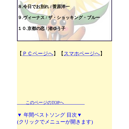
８.今日でお別れ / 菅原洋一
９.ヴィーナス / ザ・ショッキング・ブルー
１０.京都の恋 / 渚ゆう子
【
ＰＣページへ
】【
スマホページへ
】
このページのTOPへ
▼ 年間ベストソング 目次▼
(クリックでメニューが開きます)