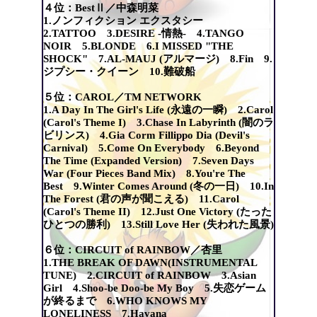
４位：BestⅡ／中森明菜
1.ノンフィクション エクスタシー
2.TATTOO 3.DESIRE -情熱- 4.TANGO
NOIR 5.BLONDE 6.I MISSED "THE
SHOCK" 7.AL-MAUJ (アルマージ) 8.Fin 9.
ジプシー・クイーン 10.難破船
５位：CAROL／TM NETWORK
1.A Day In The Girl's Life (永遠の一瞬) 2.Carol
(Carol's Theme I) 3.Chase In Labyrinth (闇のラ
ビリンス) 4.Gia Corm Fillippo Dia (Devil's
Carnival) 5.Come On Everybody 6.Beyond
The Time (Expanded Version) 7.Seven Days
War (Four Pieces Band Mix) 8.You're The
Best 9.Winter Comes Around (冬の一日) 10.In
The Forest (君の声が聞こえる) 11.Carol
(Carol's Theme II) 12.Just One Victory (たった
ひとつの勝利) 13.Still Love Her (失われた風景)
６位：CIRCUIT of RAINBOW／杏里
1.THE BREAK OF DAWN(INSTRUMENTAL
TUNE) 2.CIRCUIT of RAINBOW 3.Asian
Girl 4.Shoo-be Doo-be My Boy 5.失恋ゲーム
が終るまで 6.WHO KNOWS MY
LONELINESS 7.Havana