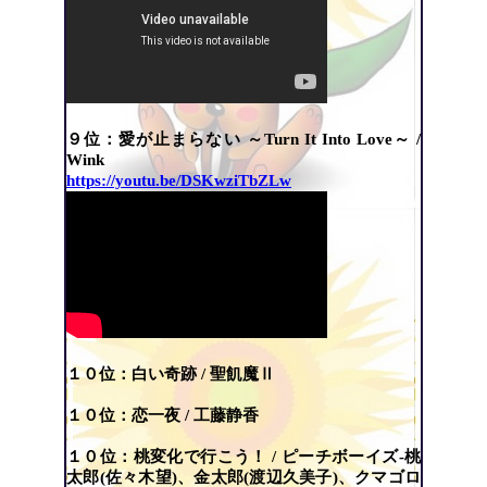
９位：愛が止まらない ～Turn It Into Love～ /
Wink
https://youtu.be/DSKwziTbZLw
１０位：白い奇跡 /
聖飢魔Ⅱ
１０位：恋一夜 / 工藤静香
１０位：桃変化で行こう！ / ピーチボーイズ-桃
太郎(佐々木望)、金太郎(渡辺久美子)、クマゴロ