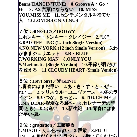
Beans(DANCIN'TUNE) 8.Groove A・Go・
Go 9. P.S.言葉にならない 10. MISS
YOU,MISS ME 11.センチメンタルを捨てた
人 12.LOVERS ON VENUS
７位：SINGLES／BOOWY
1.ホンキー・トンキー・クレイジー 2.“16”
3.BAD FEELING (12 inch Single Version)
4.NO.NEW YORK (12 inch Single Version) 5.わ
がままジュリエット 6.B・BLUE
7.WORKING MAN 8.ONLY YOU
9.Marionette (Single Version) 10.季節が君だけ
を変える 11.CLOUDY HEART (Single Version)
８位：Hey! Say!／光GENJI
1.青春にはまだ早い 2.あ・き・す・と・ぜ・
ね・こ 3.クリスタル・ユニヴァース 4.冬のラ
イオン 5.いつか、きっと… 6.TOUCH ME
7.MY DEAR-親愛なる君へ- 8.セレナーデの時
間(とき) 9.出逢い 10.新生紀 11.青春にはま
だ早い-翼-
９位：gradation／工藤静香
1.MUGO・ん…色っぽい 2.群衆 3.FU-JI-
TSU 4.夏がくれたミラクル 5.抱いてくれたら