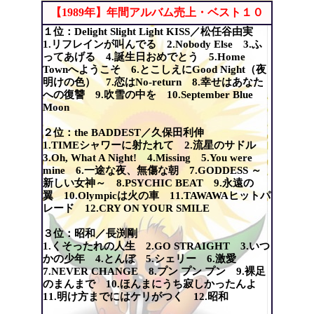
【1989年】年間アルバム売上・ベスト１０
１位：Delight Slight Light KISS／松任谷由実
1.リフレインが叫んでる 2.Nobody Else 3.ふ
ってあげる 4.誕生日おめでとう 5.Home
Townへようこそ 6.とこしえにGood Night（夜
明けの色） 7.恋はNo-return 8.幸せはあなた
への復讐 9.吹雪の中を 10.September Blue
Moon
２位：the BADDEST／久保田利伸
1.TIMEシャワーに射たれて 2.流星のサドル
3.Oh, What A Night! 4.Missing 5.You were
mine 6.一途な夜、無傷な朝 7.GODDESS ～
新しい女神～ 8.PSYCHIC BEAT 9.永遠の
翼 10.Olympicは火の車 11.TAWAWAヒットパ
レード 12.CRY ON YOUR SMILE
３位：昭和／長渕剛
1.くそったれの人生 2.GO STRAIGHT 3.いつ
かの少年 4.とんぼ 5.シェリー 6.激愛
7.NEVER CHANGE 8.プン プン プン 9.裸足
のまんまで 10.ほんまにうち寂しかったんよ
11.明け方までにはケリがつく 12.昭和