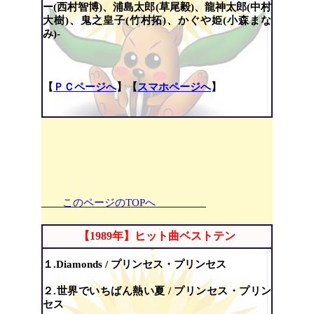
ー(西村智博)、浦島太郎(草尾毅)、龍神太郎(中村
大樹)、鬼之皇子(竹村拓)、かぐや姫(小森まな
み)-
【
ＰＣページへ
】【
スマホページへ
】
このページのTOPへ
【1989年】ヒット曲ベストテン
１.Diamonds / プリンセス・プリンセス
２.世界でいちばん熱い夏 / プリンセス・プリン
セス