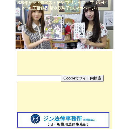
1989年ヒット曲ベストテン/プリンセス・プリンセ
ス.Wink.工藤静香.清水咲斗子(スマホページ)