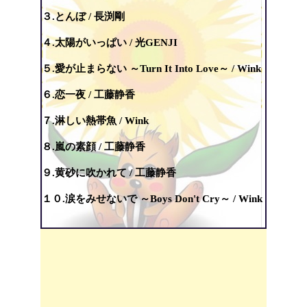
３.とんぼ / 長渕剛
４.太陽がいっぱい / 光GENJI
５.愛が止まらない ～Turn It Into Love～ / Wink
６.恋一夜 / 工藤静香
７.淋しい熱帯魚 / Wink
８.嵐の素顔 / 工藤静香
９.黄砂に吹かれて / 工藤静香
１０.涙をみせないで ～Boys Don't Cry～ / Wink