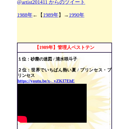
@artist201411 からのツイート
1988年
←【
1989年
】→
1990年
【1989年】管理人ベストテン
１位：
砂塵の迷図 / 清水咲斗子
２位：世界でいちばん熱い夏 / プリンセス・プ
リンセス
https://youtu.be/x-_yZKI7EhE