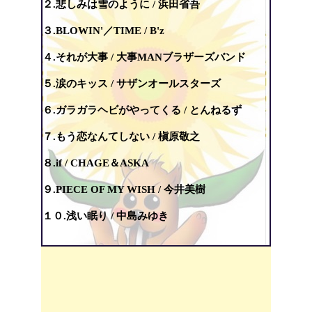
２.悲しみは雪のように / 浜田省吾
３.BLOWIN'／TIME / B'z
４.それが大事 / 大事MANブラザーズバンド
５.涙のキッス / サザンオールスターズ
６.ガラガラヘビがやってくる / とんねるず
７.もう恋なんてしない / 槇原敬之
８.if / CHAGE＆ASKA
９.PIECE OF MY WISH / 今井美樹
１０.浅い眠り / 中島みゆき