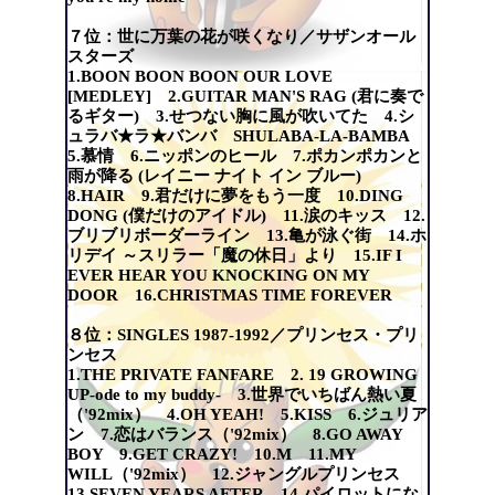
７位：世に万葉の花が咲くなり／サザンオール
スターズ
1.BOON BOON BOON OUR LOVE
[MEDLEY] 2.GUITAR MAN'S RAG (君に奏で
るギター) 3.せつない胸に風が吹いてた 4.シ
ュラバ★ラ★バンバ SHULABA-LA-BAMBA
5.慕情 6.ニッポンのヒール 7.ポカンポカンと
雨が降る (レイニー ナイト イン ブルー)
8.HAIR 9.君だけに夢をもう一度 10.DING
DONG (僕だけのアイドル) 11.涙のキッス 12.
ブリブリボーダーライン 13.亀が泳ぐ街 14.ホ
リデイ ～スリラー「魔の休日」より 15.IF I
EVER HEAR YOU KNOCKING ON MY
DOOR 16.CHRISTMAS TIME FOREVER
８位：SINGLES 1987-1992／プリンセス・プリ
ンセス
1.THE PRIVATE FANFARE 2. 19 GROWING
UP-ode to my buddy- 3.世界でいちばん熱い夏
（'92mix） 4.OH YEAH! 5.KISS 6.ジュリア
ン 7.恋はバランス（'92mix） 8.GO AWAY
BOY 9.GET CRAZY! 10.M 11.MY
WILL（'92mix） 12.ジャングルプリンセス
13.SEVEN YEARS AFTER 14.パイロットにな