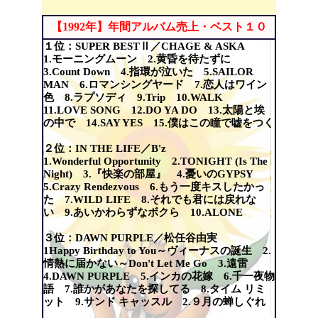
【1992年】年間アルバム売上・ベスト１０
１位：SUPER BESTⅡ／CHAGE & ASKA
1.モーニングムーン 2.黄昏を待たずに
3.Count Down 4.指環が泣いた 5.SAILOR
MAN 6.ロマンシングヤード 7.恋人はワイン
色 8.ラプソディ 9.Trip 10.WALK
11.LOVE SONG 12.DO YA DO 13.太陽と埃
の中で 14.SAY YES 15.僕はこの瞳で嘘をつく
２位：IN THE LIFE／B'z
1.Wonderful Opportunity 2.TONIGHT (Is The
Night) 3.『快楽の部屋』 4.憂いのGYPSY
5.Crazy Rendezvous 6.もう一度キスしたかっ
た 7.WILD LIFE 8.それでも君には戻れな
い 9.あいかわらずなボクら 10.ALONE
３位：DAWN PURPLE／松任谷由実
1Happy Birthday to You～ヴィーナスの誕生 2.
情熱に届かない～Don't Let Me Go 3.遠雷
4.DAWN PURPLE 5.インカの花嫁 6.千一夜物
語 7.誰かがあなたを探してる 8.タイム リミ
ット 9.サンド キャッスル 2.９月の蝉しぐれ