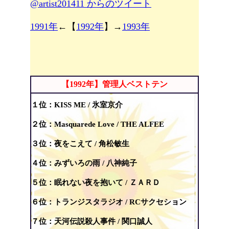
@artist201411 からのツイート
1991年
←【
1992年
】→
1993年
【1992年】管理人ベストテン
１位：
KISS ME / 氷室京介
２位：
Masquarede Love / THE ALFEE
３位：
夜をこえて / 角松敏生
４位：
みずいろの雨 / 八神純子
５位：眠れない夜を抱いて / ＺＡＲＤ
６位：トランジスタラジオ / RCサクセション
７位：天河伝説殺人事件 /
関口誠人