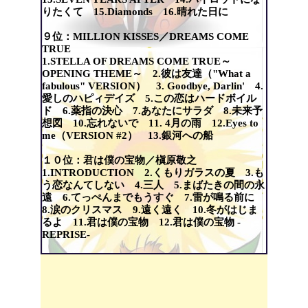
りたくて 15.Diamonds 16.晴れた日に
９位：MILLION KISSES／DREAMS COME
TRUE
1.STELLA OF DREAMS COME TRUE～
OPENING THEME～ 2.彼は友達（"What a
fabulous" VERSION） 3. Goodbye, Darlin' 4.
愛しのハピィデイズ 5.この恋はハードボイル
ド 6.薬指の決心 7.あなたにサラダ 8.未来予
想図 10.忘れないで 11. 4月の雨 12.Eyes to
me（VERSION #2） 13.銀河への船
１０位：君は僕の宝物／槇原敬之
1.INTRODUCTION 2.くもりガラスの夏 3.も
う恋なんてしない 4.三人 5.まばたきの間の永
遠 6.てっぺんまでもうすぐ 7.雷が鳴る前に
8.涙のクリスマス 9.遠く遠く 10.冬がはじま
るよ 11.君は僕の宝物 12.君は僕の宝物 -
REPRISE-