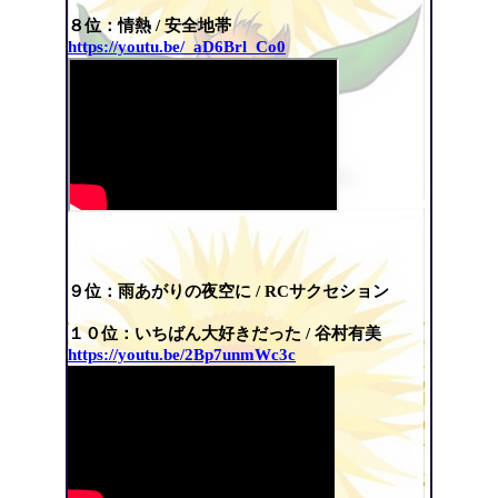
８位：情熱 /
安全地帯
https://youtu.be/_aD6Brl_Co0
９位：雨あがりの夜空に / RCサクセション
１０位：いちばん大好きだった /
谷村有美
https://youtu.be/2Bp7unmWc3c