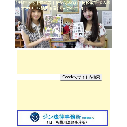
1992年ヒット曲ベストテン/氷室京介.角松敏生.ＺＡＲ
Ｄ.米米CLUB.浜田省吾(スマホページ)