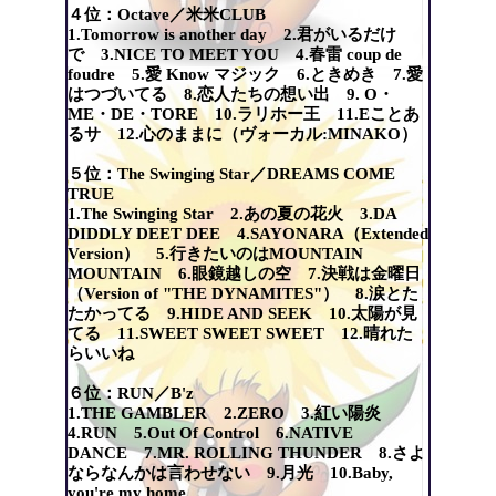
４位：Octave／米米CLUB
1.Tomorrow is another day 2.君がいるだけ
で 3.NICE TO MEET YOU 4.春雷 coup de
foudre 5.愛 Know マジック 6.ときめき 7.愛
はつづいてる 8.恋人たちの想い出 9. O・
ME・DE・TORE 10.ラリホー王 11.Eことあ
るサ 12.心のままに（ヴォーカル:MINAKO）
５位：The Swinging Star／DREAMS COME
TRUE
1.The Swinging Star 2.あの夏の花火 3.DA
DIDDLY DEET DEE 4.SAYONARA（Extended
Version） 5.行きたいのはMOUNTAIN
MOUNTAIN 6.眼鏡越しの空 7.決戦は金曜日
（Version of "THE DYNAMITES"） 8.涙とた
たかってる 9.HIDE AND SEEK 10.太陽が見
てる 11.SWEET SWEET SWEET 12.晴れた
らいいね
６位：RUN／B'z
1.THE GAMBLER 2.ZERO 3.紅い陽炎
4.RUN 5.Out Of Control 6.NATIVE
DANCE 7.MR. ROLLING THUNDER 8.さよ
ならなんかは言わせない 9.月光 10.Baby,
you're my home