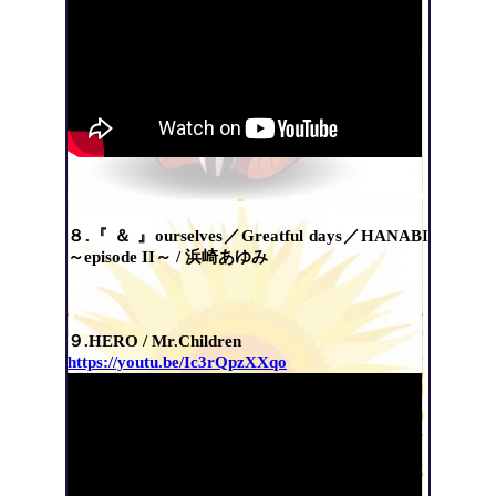
８.『 ＆ 』ourselves／Greatful days／HANABI
～episode II～ / 浜崎あゆみ
９.HERO / Mr.Children
https://youtu.be/Ic3rQpzXXqo