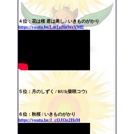
４位：花は桜 君は美し / いきものがかり
https://youtu.be/Lm1pHnWeVME
５位：月のしずく / RUI(柴咲コウ)
６位：秋桜 / いきものがかり
https://youtu.be/J_cQJOe2HsM