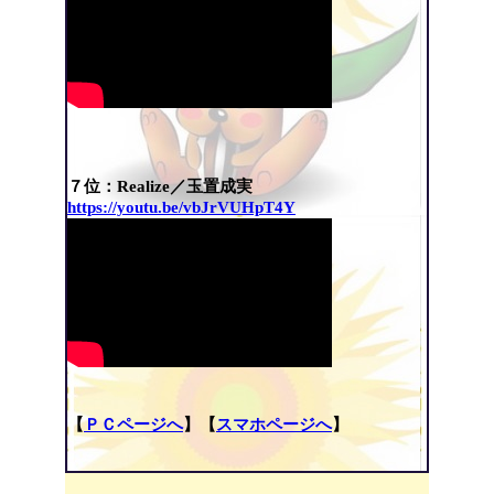
７位：Realize／玉置成実
https://youtu.be/vbJrVUHpT4Y
【
ＰＣページへ
】【
スマホページへ
】