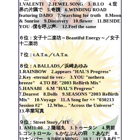
1.VALENTI 2.JEWEL SONG 3. B.I.O 4.世
界の片隅で 5.奇蹟 6.WINDING ROAD
featuring DABO 7.Searching for truth 8.Moon
& Sunrise 9.Discovery 10.flower 11.BESIDE
YOU -僕を呼ぶ声- 12.Feel the same
６位：女子十二楽坊～Beautiful Energy～／女子
十二楽坊
７位：t.A.T.u.／t.A.T.u.
８位：A BALLADS／浜崎あゆみ
1.RAINBOW 2.appears "HΛL'S Progress"
2.Key -eternal tie ver.- 3.YOU "nothern
breeze" 4.TO BE "2003 ReBirth Mix"
5.HANABI 6.M "HΛL'S Progress"
7.Dearest 8.Dolls 9.SEASONS "2003 ReBirth
Mix" 10.Voyage 11.A Song for ×× "030213
Session #2" 12.Who... "Across the Universe"
13.卒業写真
９位：Street Story／HY
1. AM11:00 2.隆福丸 3.トゥータン 4.男前
5.コントロール 6.かなぶんの羽 7.あなた 8.
33ナンバー 9.DREAMING 10.? 11.さあ行こ