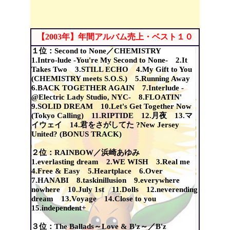
【2003年】年間アルバム売上・ベスト１０
１位：Second to None／CHEMISTRY
1.Intro-lude -You're My Second to None- 2.It
Takes Two 3.STILL ECHO 4.My Gift to You
(CHEMISTRY meets S.O.S.) 5.Running Away
6.BACK TOGETHER AGAIN 7.Interlude -
@Electric Lady Studio, NYC- 8.FLOATIN'
9.SOLID DREAM 10.Let's Get Together Now
(Tokyo Calling) 11.RIPTIDE 12.月夜 13.マ
イウェイ 14.君をさがしてた ?New Jersey
United? (BONUS TRACK)
２位：RAINBOW／浜崎あゆみ
1.everlasting dream 2.WE WISH 3.Real me
4.Free & Easy 5.Heartplace 6.Over
7.HANABI 8.taskinillusion 9.everywhere
nowhere 10.July 1st 11.Dolls 12.neverending
dream 13.Voyage 14.Close to you
15.independent+
３位：The Ballads～Love & B'z～／B'z