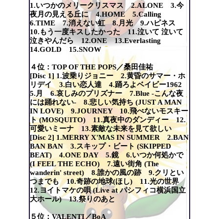
1.いつかのメリークリスマス 2.ALONE 3.今
夜月の見える丘に 4.HOME 5.Calling
6.TIME 7.消えない虹 8.月光 9.ハピネス
10.もう一度キスしたかった 11.泣いて 泣いて
泣きやんだら 12.ONE 13.Everlasting
14.GOLD 15.SNOW
４位：TOP OF THE POPS／桑田佳祐
[Disc 1] 1.波乗りジョニー 2.黄昏のサマー・ホ
リデイ 3.白い恋人達 4.踊ろよベイビー1962
5.月 6.哀しみのプリズナー 7.Blue -こんな夜
には踊れない- 8.悲しい気持ち (JUST A MAN
IN LOVE) 9.JOURNEY 10.飛べないモスキー
ト (MOSQUITO) 11.真夜中のダンディー 12.
可愛いミーナ 13.素敵な未来を見て欲しい
[Disc 2] 1.MERRY X'MAS IN SUMMER 2.BAN
BAN BAN 3.スキップ・ビート (SKIPPED
BEAT) 4.ONE DAY 5.鏡 6.いつか何処かで
(I FEEL THE ECHO) 7.遠い街角 (The
wanderin' street) 8.誰かの風の跡 9.クリとい
つまでも 10.奇跡の地球(ほし) 11.光の世界
12.ヨイトマケの唄 (Live at パシフィコ横浜国立
大ホール) 13.祭りのあと
５位：VALENTI／BoA