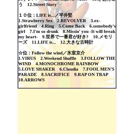
う 12.Street Story
１０位：LIFE is...／平井堅
1.Strawberry Sex 2.REVOLVER 3.ex-
girlfriend 4.Ring 5.Come Back 6.somebody's
girl 7.I'm so drunk 8.Missin' you -It will break
my heart- 9.世界で一番君が好き? 10.メモリ
ーズ 11.LIFE is... 12.大きな古時計
☆位：Follow the wind／氷室京介
1.VIRUS 2.Weekend Shuffle 3.FOLLOW THE
WIND 4.MONOCHROME RAINBOW
5.LOVE SHAKER 6.Claudia 7.FOOL MEN'S
PARADE 8.SACRIFICE 9.RAP ON TRAP
10.ARROWS