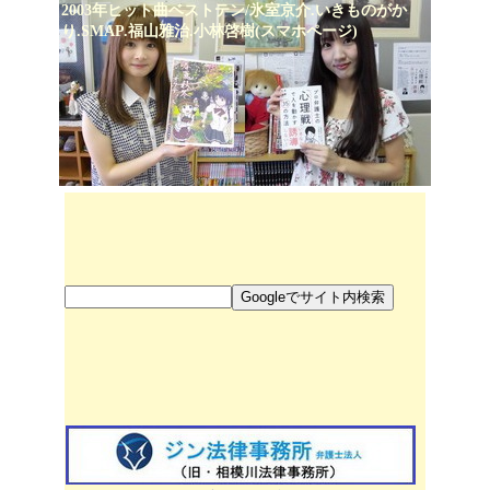
2003年ヒット曲ベストテン/氷室京介.いきものがか
り.SMAP.福山雅治.小林啓樹(スマホページ)