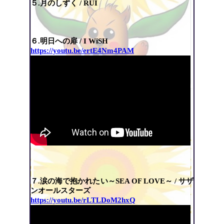
５.月のしずく / RUI
６.明日への扉 / I WiSH
https://youtu.be/ertE4Nm4PAM
７.涙の海で抱かれたい～SEA OF LOVE～ / サザ
ンオールスターズ
https://youtu.be/rLTLDoM2hxQ