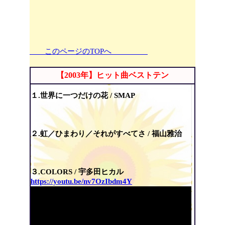
このページのTOPへ
【2003年】ヒット曲ベストテン
１.世界に一つだけの花 / SMAP
２.虹／ひまわり／それがすべてさ / 福山雅治
３.COLORS / 宇多田ヒカル
https://youtu.be/nv7OzIbdm4Y