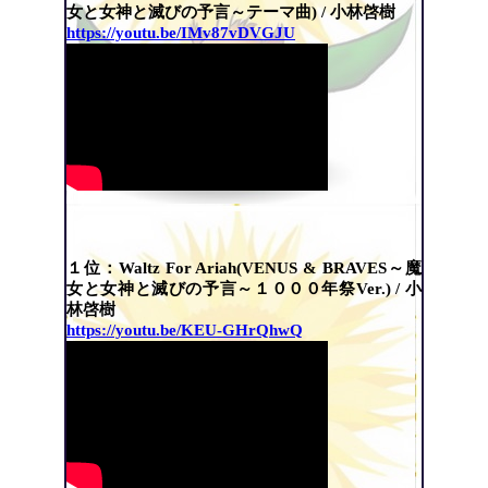
女と女神と滅びの予言～テーマ曲) / 小林啓樹
https://youtu.be/IMv87vDVGJU
１位：Waltz For Ariah(VENUS & BRAVES～魔
女と女神と滅びの予言～１０００年祭Ver.) / 小
林啓樹
https://youtu.be/KEU-GHrQhwQ