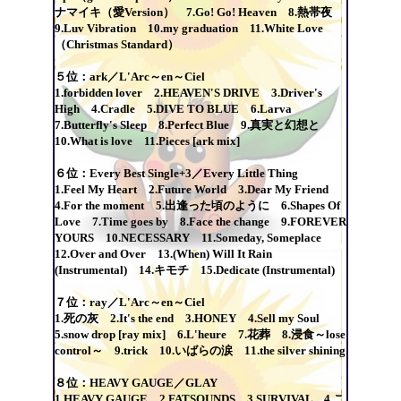
ナマイキ（愛Version） 7.Go! Go! Heaven 8.熱帯夜
9.Luv Vibration 10.my graduation 11.White Love
（Christmas Standard）
５位：ark／L'Arc～en～Ciel
1.forbidden lover 2.HEAVEN'S DRIVE 3.Driver's
High 4.Cradle 5.DIVE TO BLUE 6.Larva
7.Butterfly's Sleep 8.Perfect Blue 9.真実と幻想と
10.What is love 11.Pieces [ark mix]
６位：Every Best Single+3／Every Little Thing
1.Feel My Heart 2.Future World 3.Dear My Friend
4.For the moment 5.出逢った頃のように 6.Shapes Of
Love 7.Time goes by 8.Face the change 9.FOREVER
YOURS 10.NECESSARY 11.Someday, Someplace
12.Over and Over 13.(When) Will It Rain
(Instrumental) 14.キモチ 15.Dedicate (Instrumental)
７位：ray／L'Arc～en～Ciel
1.死の灰 2.It's the end 3.HONEY 4.Sell my Soul
5.snow drop [ray mix] 6.L'heure 7.花葬 8.浸食～lose
control～ 9.trick 10.いばらの涙 11.the silver shining
８位：HEAVY GAUGE／GLAY
1.HEAVY GAUGE 2.FATSOUNDS 3.SURVIVAL 4.こ