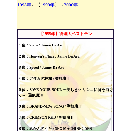
1998年
←【
1999年
】→
2000年
【1999年】管理人ベストテン
１位：Stare /
Janne Da Arc
２位：Heaven's Place /
Janne Da Arc
３位：Speed /
Janne Da Arc
４位：アダムの林檎 /
聖飢魔Ⅱ
５位：SAVE YOUR SOUL ～美しきクリシェに背を向け
て～ /
聖飢魔Ⅱ
６位：BRAND-NEW SONG /
聖飢魔Ⅱ
７位：CRIMSON RED /
聖飢魔Ⅱ
８位：みかんのうた / SEX MACHINEGANS