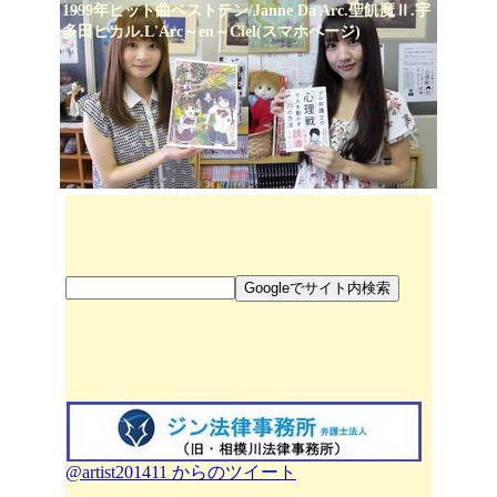
1999年ヒット曲ベストテン/Janne Da Arc.聖飢魔Ⅱ.宇
多田ヒカル.L'Arc～en～Ciel(スマホページ)
@artist201411 からのツイート