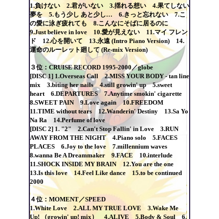
1.負けない 2.君がいない 3.揺れる想い 4.果てしない
夢を 5.もう少し あと少し… 6.きっと忘れない 7.こ
の愛に泳ぎ疲れても 8.こんなにそばに居るのに
9.Just believe in love 10.愛が見えない 11.マイ フレン
ド 12.心を開いて 13.永遠 (Intro Piano Version) 14.
運命のルーレット廻して (Re-mix Version)
３位：CRUISE RECORD 1995-2000／globe
[DISC 1] 1.Overseas Call 2.MISS YOUR BODY - tan line
mix 3.biting her nails 4.still growin' up 5.sweet
heart 6.DEPARTURES 7.Anytime smokin' cigarette
8.SWEET PAIN 9.Love again 10.FREEDOM
11.TIME without tears 12.Wanderin' Destiny 13.Sa Yo
Na Ra 14.Perfume of love
[DISC 2] 1. "2" 2.Can't Stop Fallin' in Love 3.RUN
AWAY FROM THE NIGHT 4.Piano solo 5.FACES
PLACES 6.Joy to the love 7.millennium waves
8.wanna Be A Dreammaker 9.FACE 10.interlude
11.SHOCK INSIDE MY BRAIN 12.You are the one
13.Is this love 14.Feel Like dance 15.to be continued
2000
４位：MOMENT／SPEED
1.White Love 2.ALL MY TRUE LOVE 3.Wake Me
Up! （growin' up! mix） 4.ALIVE 5.Body & Soul 6.