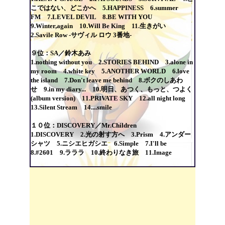
こではない、どこかへ 5.HAPPINESS 6.summer
FM 7.LEVEL DEVIL 8.BE WITH YOU
9.Winter,again 10.Will Be King 11.生きがい
2.Savile Row -サヴィル ロウ 3番地-
９位：SA／鈴木あみ
1.nothing without you 2.STORIES BEHIND 3.alone in
my room 4.white key 5.ANOTHER WORLD 6.love
the island 7.Don't leave me behind 8.ボクのしあわ
せ 9.in my diary... 10.明日、あつく、もっと、つよく
(album version) 11.PRIVATE SKY 12.all night long
13.Silent Stream 14....smile
１０位：DISCOVERY／Mr.Children
1.DISCOVERY 2.光の射す方へ 3.Prism 4.アンダー
シャツ 5.ニシエヒガシエ 6.Simple 7.I'll be
8.#2601 9.ラララ 10.終わりなき旅 11.Image