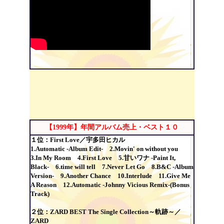
【1999年】年間アルバム売上・ベスト１０
１位：First Love／宇多田ヒカル
1.Automatic -Album Edit- 2.Movin' on without you
3.In My Room 4.First Love 5.甘いワナ -Paint It,
Black- 6.time will tell 7.Never Let Go 8.B&C -Album
Version- 9.Another Chance 10.Interlude 11.Give Me
A Reason 12.Automatic -Johnny Vicious Remix-(Bonus
Track)
２位：ZARD BEST The Single Collection～軌跡～／
ZARD