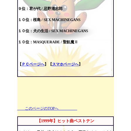
９位：君が代 / 忌野清志郎
１０位：桜島 / SEX MACHINEGANS
１０位：犬の生活 / SEX MACHINEGANS
１０位：MASQUERADE /
聖飢魔Ⅱ
【
ＰＣページへ
】【
スマホページへ
】
このページのTOPへ
【1999年】ヒット曲ベストテン