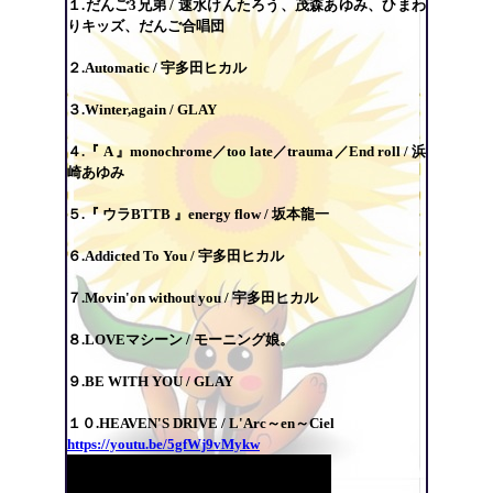
１.だんご3兄弟 / 速水けんたろう、茂森あゆみ、ひまわ
りキッズ、だんご合唱団
２.Automatic / 宇多田ヒカル
３.Winter,again / GLAY
４.『 A 』monochrome／too late／trauma／End roll / 浜
崎あゆみ
５.『 ウラBTTB 』energy flow / 坂本龍一
６.Addicted To You / 宇多田ヒカル
７.Movin'on without you / 宇多田ヒカル
８.LOVEマシーン / モーニング娘。
９.BE WITH YOU / GLAY
１０.HEAVEN'S DRIVE /
L'Arc～en～Ciel
https://youtu.be/5gfWj9vMykw