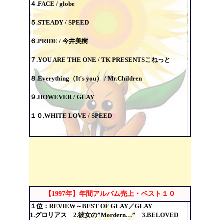
４.FACE / globe
５.STEADY / SPEED
６.PRIDE / 今井美樹
７.YOU ARE THE ONE / TK PRESENTSこねっと
８.Everything（It's you） / Mr.Children
９.HOWEVER / GLAY
１０.WHITE LOVE / SPEED
【1997年】年間アルバム売上・ベスト１０
１位：REVIEW～BEST OF GLAY／GLAY
1.グロリアス 2.彼女の”Mordern…” 3.BELOVED