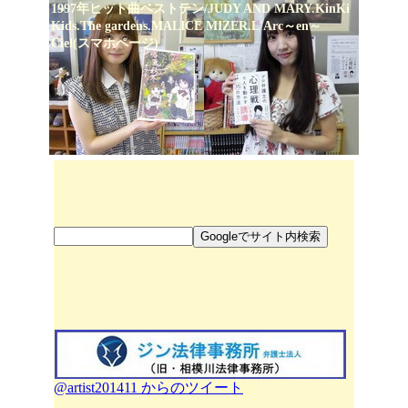
1997年ヒット曲ベストテン/JUDY AND MARY.KinKi
Kids.The gardens.MALICE MIZER.L'Arc～en～
Ciel(スマホページ)
@artist201411 からのツイート