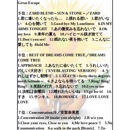
Great Escape
５位：ZARD BLEND～SUN & STONE～／ZARD
1.君に逢いたくなったら… 2.揺れる想い 3.君がいな
い 4.心を開いて 5.Good-bye My Loneliness 6.IN MY
ARMS TONIGHT 7.あの微笑みを忘れないで 8.Oh
my love 9.来年の夏も 10.ハイヒール脱ぎ捨てて
11.Don't you see! 12.眠れない夜を抱いて 3.こんなに
愛しても -Hold Me-
６位：BEST OF DREAMS COME TRUE／DREAMS
COME TRUE
1.APPROACH 2.あなたに会いたくて 3.うれしい!た
のしい!大好き! （'EVERLASTING' VERSION） 4.う
れしはずかし朝帰り 5. LAT.43°N～forty-three degrees
north latitude～ 6.さよならを待ってる 7.Ring! Ring!
Ring! 8.笑顔の行方 9.忘れないで 10.Eyes to me
11.決戦は金曜日 12.晴れたらいいね 13.go for it! 14.
すき 15.サンキュ. 16.ROMANCE 17.LOVE LOVE
LOVE
７位：Concentration20／安室奈美恵
1.Concentration 20 (make you alright) 2.B w/z you
3.Close your eyes, Close to you 4.Me love peace !! 5.No
Communication 6.a walk in the park [Remix] 7.To-