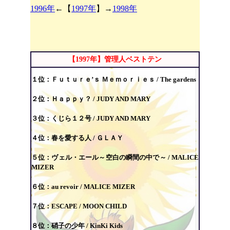
1996年
←【
1997年
】→
1998年
【1997年】管理人ベストテン
１位：
Ｆｕｔｕｒｅ’ｓ Ｍｅｍｏｒｉｅｓ / The gardens
２位：Ｈａｐｐｙ？ /
JUDY AND MARY
３位：くじら１２号 /
JUDY AND MARY
４位：春を愛する人 / ＧＬＡＹ
５位：
ヴェル・エール～空白の瞬間の中で～ / MALICE
MIZER
６位：au revoir /
MALICE MIZER
７位：
ESCAPE / MOON CHILD
８位：硝子の少年 / KinKi Kids