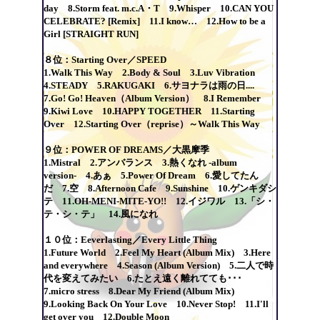
day 8.Storm feat. m.c.A・T 9.Whisper 10.CAN YOU
CELEBRATE? [Remix] 11.I know… 12.How to be a
Girl [STRAIGHT RUN]
８位：Starting Over／SPEED
1.Walk This Way 2.Body & Soul 3.Luv Vibration
4.STEADY 5.RAKUGAKI 6.サヨナラは雨の日....
7.Go! Go! Heaven（Album Version） 8.I Remember
9.Kiwi Love 10.HAPPY TOGETHER 11.Starting
Over 12.Starting Over（reprise）～Walk This Way
９位：POWER OF DREAMS／大黒摩季
1.Mistral 2.アンバランス 3.熱くなれ -album
version- 4.あぁ 5.Power Of Dream 6.愛してたん
だ 7.空 8.Afternoon Cafe 9.Sunshine 10.ゲンキダシ
テ 11.OH-MENI-MITE-YO!! 12.イジワル 13.「シ・
テ・シ・テ」 14.風になれ
１０位：Eeverlasting／Every Little Thing
1.Future World 2.Feel My Heart (Album Mix) 3.Here
and everywhere 4.Season (Album Version) 5.二人で時
代を変えてみたい 6.たとえ遠く離れてても･･･
7.micro stress 8.Dear My Friend (Album Mix)
9.Looking Back On Your Love 10.Never Stop! 11.I'll
get over you 12.Double Moon