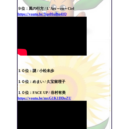
９位：
風の行方 / L'Arc～en～Ciel
https://youtu.be/Yqs06uBu4IQ
１０位：謎 / 小松未歩
１０位：めまい / 久宝留理子
１０位：FACE UP /
谷村有美
https://youtu.be/mxG1K1DDoZU