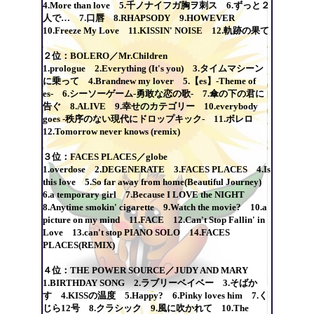
4.More than love 5.千ノナイフガ胸ヲ刺ス 6.ずっと２
人で… 7.口唇 8.RHAPSODY 9.HOWEVER
10.Freeze My Love 11.KISSIN' NOISE 12.軌跡の果て
２位：BOLERO／Mr.Children
1.prologue 2.Everything (It's you) 3.タイムマシーン
に乗って 4.Brandnew my lover 5.【es】-Theme of
es- 6.シーソーゲーム-勇敢な恋の歌- 7.傘の下の君に
告ぐ 8.ALIVE 9.幸せのカテゴリー 10.everybody
goes -秩序のない現代にドロップキック- 11.ボレロ
12.Tomorrow never knows (remix)
３位：FACES PLACES／globe
1.overdose 2.DEGENERATE 3.FACES PLACES 4.Is
this love 5.So far away from home(Beautiful Journey)
6.a temporary girl 7.Because I LOVE the NIGHT
8.Anytime smokin' cigarette 9.Watch the movie? 10.a
picture on my mind 11.FACE 12.Can't Stop Fallin' in
Love 13.can't stop PIANO SOLO 14.FACES
PLACES(REMIX)
４位：THE POWER SOURCE／JUDY AND MARY
1.BIRTHDAY SONG 2.ラブリーベイベー 3.そばか
す 4.KISSの温度 5.Happy? 6.Pinky loves him 7.く
じら12号 8.クラシック 9.風に吹かれて 10.The