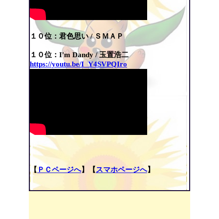
１０位：君色思い / ＳＭＡＰ
１０位：I'm Dandy / 玉置浩二
https://youtu.be/I_Y4SVPQIro
【
ＰＣページへ
】【
スマホページへ
】