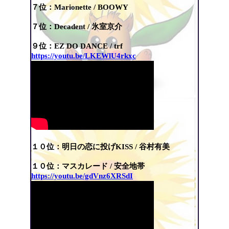
７位：Marionette / BOOWY
７位：Decadent / 氷室京介
９位：EZ DO DANCE / trf
https://youtu.be/LKEWlU4rkxc
１０位：明日の恋に投げKISS /
谷村有美
１０位：マスカレード /
安全地帯
https://youtu.be/gdVnz6XRSdI