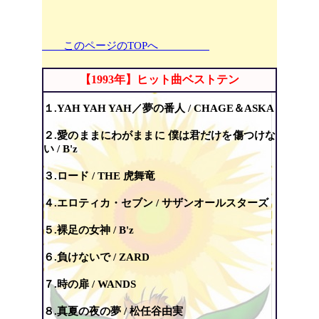
このページのTOPへ
【1993年】ヒット曲ベストテン
１.YAH YAH YAH／夢の番人 / CHAGE＆ASKA
２.愛のままにわがままに 僕は君だけを傷つけな
い / B'z
３.ロード / THE 虎舞竜
４.エロティカ・セブン / サザンオールスターズ
５.裸足の女神 / B'z
６.負けないで / ZARD
７.時の扉 / WANDS
８.真夏の夜の夢 / 松任谷由実