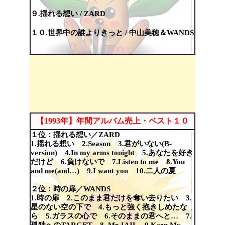
９.揺れる想い / ZARD
１０.世界中の誰よりきっと / 中山美穂＆WANDS
【1993年】年間アルバム売上・ベスト１０
１位：揺れる想い／ZARD
1.揺れる想い 2.Season 3.君がいない(B-
version) 4.In my arms tonight 5.あなたを好き
だけど 6.負けないで 7.Listen to me 8.You
and me(and…) 9.I want you 10.二人の夏
２位：時の扉／WANDS
1.時の扉 2.このまま君だけを奪い去りたい 3.
星のない空の下で 4.もっと強く抱きしめたな
ら 5.ガラスの心で 6.そのままの君へと… 7.
孤独へのTARGET 8. Mr.JAIL 9.Keep My