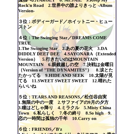
Rock'n Road 2.世界中の誰よりきっと -Album
Version-
３位：ボディーガード／ホイットニー・ヒュー
ストン
４位：The Swinging Star／DREAMS COME
TRUE
1.The Swinging Star 2.あの夏の花火 3.DA
DIDDLY DEET DEE 4.SAYONARA（Extended
Version） 5.行きたいのはMOUNTAIN
MOUNTAIN 6.眼鏡越しの空 7.決戦は金曜日
（Version of "THE DYNAMITES"） 8.涙とた
たかってる 9.HIDE AND SEEK 10.太陽が見
てる 11.SWEET SWEET SWEET 12.晴れた
らいいね
５位：TEARS AND REASONS／松任谷由実
1.無限の中の一度 2.サファイアの9月の夕方
3.瞳はどしゃ降り 4.ミラクル 5.Misty China
Town 6.私らしく 7.冬の終り 8.So high 9.
恋の一時間は孤独の千年 10.Carry on
６位：FRIENDS／B'z