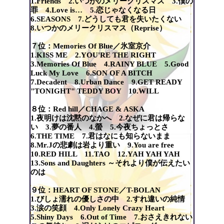
1.Friends 2.いつかのメリークリスマス 3.僕の
罪 4.Love is… 5.恋じゃなくなる日
6.SEASONS 7.どうしても君を失いたくない
8.いつかのメリークリスマス（Reprise）
７位：Memories Of Blue／氷室京介
1.KISS ME 2.YOU'RE THE RIGHT
3.Memories Of Blue 4.RAINY BLUE 5.Good
Luck My Love 6.SON OF A BITCH
7.Decadent 8.Urban Dance 9.GET READY
"TONIGHT" TEDDY BOY 10.WILL
８位：Red hill／CHAGE & ASKA
1.夜明けは沈黙のなかへ 2.なぜに君は帰らな
い 3.夢の番人 4.螢 5.今夜ちょっとさ
6.THE TIME 7.君はなにも知らないまま
8.Mr.Jの悲劇は岩より重い 9.You are free
10.RED HILL 11.TAO 12.YAH YAH YAH
13.Sons and Daughters ～それより僕が伝えたい
のは
９位：HEART OF STONE／T-BOLAN
1.びしょ濡れの優しさの中 2.すれ違いの純情
3.涙の笑顔 4.Only Lonely Crazy Heart
5.Shiny Days 6.Out of Time 7.おさえきれない