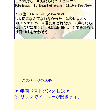
この気持ち 8.泥だらけのエピローグ
9.Friends 10.Heart of Stone 11.Bye For Now
１０位：Little Bit...／WANDS
1.天使になんてなれなかった 2.恋せよ乙女
3.DON'T CRY 4.君にもどれない 5.声になら
ないほどに愛しい 6.Little Bit… 7.愛を語るよ
り口づけをかわそう
このページのTOPへ
▼ 年間ベストソング 目次▼
(クリックでメニューが開きます)