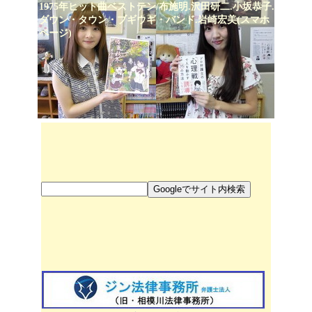
1975年ヒット曲ベストテン/布施明.沢田研二.小坂恭子.
ダウン・タウン・ブギウギ・バンド.岩崎宏美(スマホ
ページ)