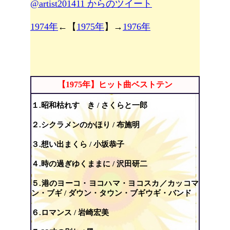
@artist201411 からのツイート
1974年
←【
1975年
】→
1976年
【1975年】ヒット曲ベストテン
１.昭和枯れすゝき / さくらと一郎
２.シクラメンのかほり / 布施明
３.想い出まくら / 小坂恭子
４.時の過ぎゆくままに / 沢田研二
５.港のヨーコ・ヨコハマ・ヨコスカ／カッコマ
ン・ブギ / ダウン・タウン・ブギウギ・バンド
６.ロマンス / 岩崎宏美