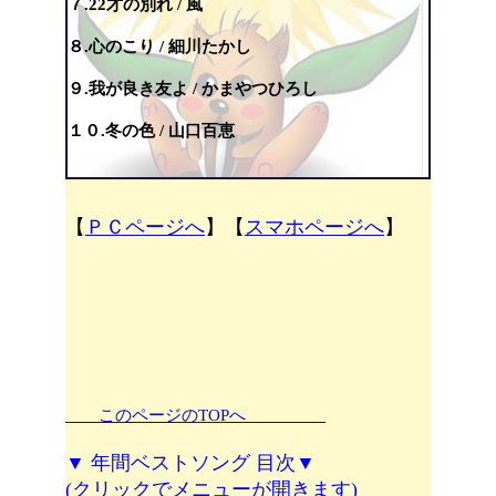
７.22才の別れ / 風
８.心のこり / 細川たかし
９.我が良き友よ / かまやつひろし
１０.冬の色 / 山口百恵
【
ＰＣページへ
】【
スマホページへ
】
このページのTOPへ
▼ 年間ベストソング 目次▼
(クリックでメニューが開きます)